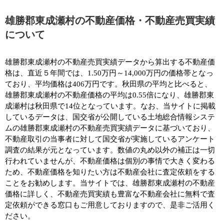
雄勝郡東成瀬村の不動産価格・不動産売買実績
について
雄勝郡東成瀬村の不動産売買実績データから算出する不動産価
格は、直近５年間では、1.50万円～14,000万円の価格帯となっ
ており、平均価格は406万円です。秋田県の平均と比べると、
雄勝郡東成瀬村の不動産価格の平均は0.55倍になり、雄勝郡東
成瀬村は秋田県で14位となっています。なお、当サイトに掲載
しているデータは、国交省が公開している土地総合情報システ
ムの雄勝郡東成瀬村の不動産売買実績データに基づいており、
不動産取引の当事者に対して国交省が実施しているアンケート
調査の結果が元となっています。数値の丸め以外の補正は一切
行われていませんが、不動産価格は個別の事情で大きく変わる
ため、不動産価格を知りたい方は不動産会社に査定依頼をする
ことをお勧めします。当サイトでは、雄勝郡東成瀬村の不動産
価格に詳しく、不動産売買実績も豊富な不動産会社に無料で査
定依頼ができる窓口もご用意しておりますので、是非ご活用く
ださい。