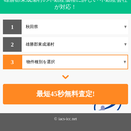
が対応！
1
2
3
© iacs-icc.net