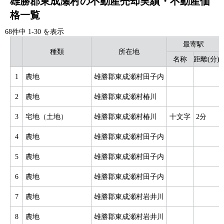
雄勝郡東成瀬村の不動産売却実績・不動産価
格一覧
68件中
1
-
30
を表示
最寄駅
種類
所在地
名称
距離(分)
1
農地
雄勝郡東成瀬村田子内
2
農地
雄勝郡東成瀬村椿川
3
宅地（土地）
雄勝郡東成瀬村椿川
十文字
2分
4
農地
雄勝郡東成瀬村田子内
5
農地
雄勝郡東成瀬村田子内
6
農地
雄勝郡東成瀬村田子内
7
農地
雄勝郡東成瀬村岩井川
8
農地
雄勝郡東成瀬村岩井川