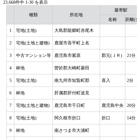
23,668件中
1
-
30
を表示
最寄駅
種類
所在地
名称
距離(分
1
宅地(土地)
大島郡龍郷町赤尾木
2
宅地(土地と建物)
鹿屋市吾平町上名
3
中古マンション等
鹿児島市紫原
郡元(ＪＲ)
21分
4
林地
曽於郡大崎町菱田
5
宅地(土地)
南九州市知覧町郡
喜入
2分
6
林地
肝属郡肝付町波見
7
宅地(土地と建物)
鹿児島市千日町
鹿児島中央
20分
8
宅地(土地)
阿久根市折口
折口
14分
9
林地
南さつま市大浦町