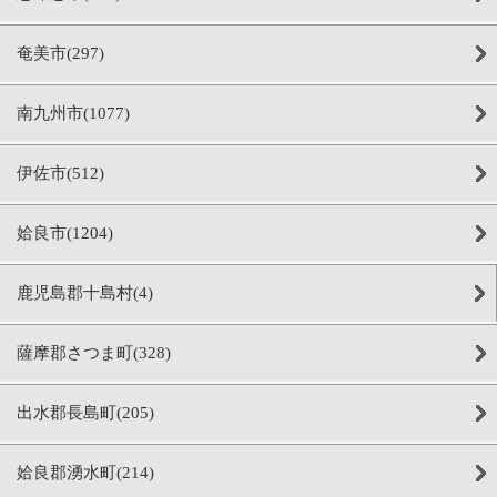
奄美市(297)
南九州市(1077)
伊佐市(512)
姶良市(1204)
鹿児島郡十島村(4)
薩摩郡さつま町(328)
出水郡長島町(205)
姶良郡湧水町(214)