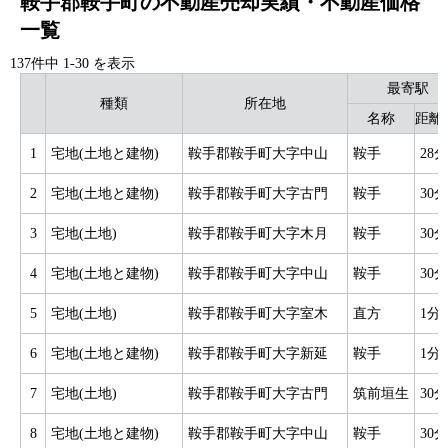
鞍手郡鞍手町の不動産売却実績・不動産価格
一覧
137件中
1
-
30
を表示
最寄駅
種類
所在地
名称
距離(
1
宅地(土地と建物)
鞍手郡鞍手町大字中山
鞍手
28分
2
宅地(土地と建物)
鞍手郡鞍手町大字古門
鞍手
30分
3
宅地(土地)
鞍手郡鞍手町大字木月
鞍手
30分
4
宅地(土地と建物)
鞍手郡鞍手町大字中山
鞍手
30分
5
宅地(土地)
鞍手郡鞍手町大字室木
直方
1分
6
宅地(土地と建物)
鞍手郡鞍手町大字新延
鞍手
1分
7
宅地(土地)
鞍手郡鞍手町大字古門
筑前垣生
30分
8
宅地(土地と建物)
鞍手郡鞍手町大字中山
鞍手
30分