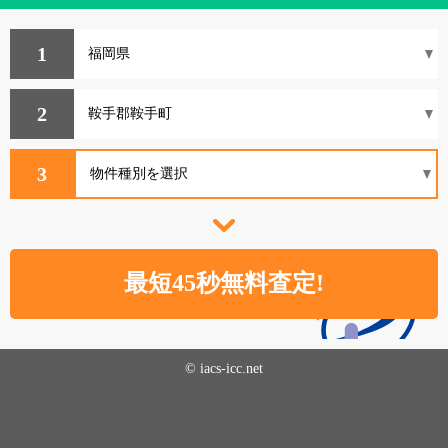
1
2
3
© iacs-icc.net