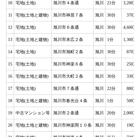
10
宅地(土地)
旭川市４条通
旭川
21分
3,200
11
宅地(土地と建物)
旭川市神居７条
旭川
30分
370
12
宅地(土地)
旭川市６条通
旭川
30分
4,600
13
宅地(土地と建物)
旭川市末広２条
旭川
1分
1,300
14
宅地(土地)
旭川市旭町２条
旭川
30分
870
15
宅地(土地)
旭川市神楽６条
旭川
30分
250
16
宅地(土地と建物)
旭川市大町２条
旭川
30分
330
17
宅地(土地)
旭川市７条通
旭川
22分
880
18
宅地(土地と建物)
旭川市春光台４条
旭川
1分
500
19
中古マンション等
旭川市２条通
旭川
20分
2,000
20
宅地(土地と建物)
旭川市神楽岡１０条
旭川
30分
190