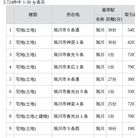
3,724件中
1
-
30
を表示
最寄駅
種類
所在地
取引総
名称
距離(分)
1
宅地(土地)
旭川市６条通
旭川
30分
540
2
宅地(土地)
旭川市神居１条
旭川
30分
420
3
宅地(土地)
旭川市春光５条
旭川
1分
720
4
宅地(土地)
旭川市末広１条
旭川
1分
790
5
宅地(土地)
旭川市８条通
旭川
27分
300
6
宅地(土地)
旭川市春光台５条
旭川
1分
330
7
宅地(土地)
旭川市神楽４条
旭川
25分
720
8
宅地(土地と建物)
旭川市春光台１条
旭川
1分
700
9
宅地(土地)
旭川市５条西
旭川
30分
190