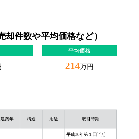
売却件数や平均価格など）
平均価格
214
円
万円
建築年
構造
用途
取引時期
平成30年第１四半期