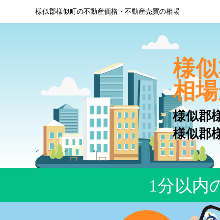
様似郡様似町の不動産価格・不動産売買の相場
様似
相場
様似郡
様似郡
1分以内