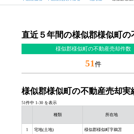
直近５年間の様似郡様似町の
様似郡様似町の不動産売却件数
51
件
様似郡様似町の不動産売却実
51件中
1
-
30
を表示
種類
所在地
1
宅地(土地)
様似郡様似町字鵜苫