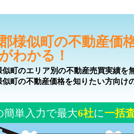
郡様似町の不動産価
がわかる！
様似町のエリア別の不動産売買実績を
様似町の不動産価格を知りたい方向け
の簡単入力で最大
6社
に
一括