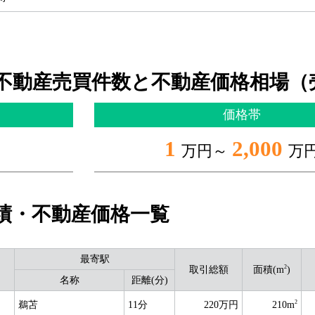
不動産売買件数と不動産価格相場（
価格帯
1
2,000
万円～
万
績・不動産価格一覧
最寄駅
2
取引総額
面積(m
)
名称
距離(分)
2
鵜苫
11分
220万円
210m