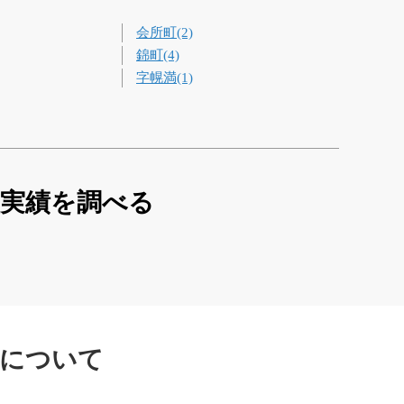
会所町(2)
錦町(4)
字幌満(1)
買実績を調べる
績について