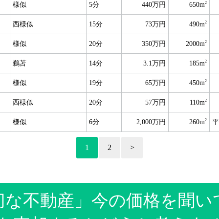
2
様似
5分
440万円
650m
2
西様似
15分
73万円
490m
2
様似
20分
350万円
2000m
2
鵜苫
14分
3.1万円
185m
2
様似
19分
65万円
450m
2
西様似
20分
57万円
110m
2
様似
6分
2,000万円
260m
平
1
2
>
切な不動産」今の価格を聞い