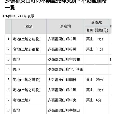
夕張郡栗山町の不動産売却実績・不動産価格
一覧
176件中
1
-
30
を表示
最寄駅
種類
所在地
取
名称
距離(分)
1
宅地(土地と建物)
夕張郡栗山町松風
栗山
19分
2
宅地(土地と建物)
夕張郡栗山町松風
栗山
11分
3
農地
夕張郡栗山町字共和
1
4
農地
夕張郡栗山町字北学田
5
宅地(土地と建物)
夕張郡栗山町朝日
栗山
29分
6
宅地(土地と建物)
夕張郡栗山町松風
栗山
19分
7
宅地(土地)
夕張郡栗山町中央
栗山
6分
8
農地
夕張郡栗山町字桜山