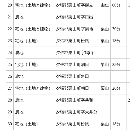
20
宅地（土地と建物）
夕張郡栗山町字継立
由仁
60分
1
21
農地
夕張郡栗山町字日出
22
宅地（土地と建物）
夕張郡栗山町字湯地
栗山
30分
23
宅地（土地）
夕張郡栗山町松風
栗山
18分
24
農地
夕張郡栗山町字鳩山
25
宅地（土地）
夕張郡栗山町朝日
栗山
23分
26
農地
夕張郡栗山町角田
27
宅地（土地と建物）
夕張郡栗山町朝日
栗山
26分
28
農地
夕張郡栗山町字共和
2
29
農地
夕張郡栗山町字大井分
30
宅地（土地）
夕張郡栗山町松風
栗山
18分