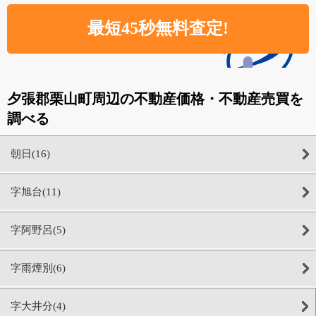
夕張郡栗山町周辺の不動産価格・不動産売買を
調べる
朝日(16)
字旭台(11)
字阿野呂(5)
字雨煙別(6)
字大井分(4)