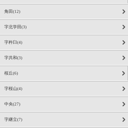
角田(12)
字北学田(3)
字杵臼(4)
字共和(3)
桜丘(6)
字桜山(4)
中央(27)
字継立(7)