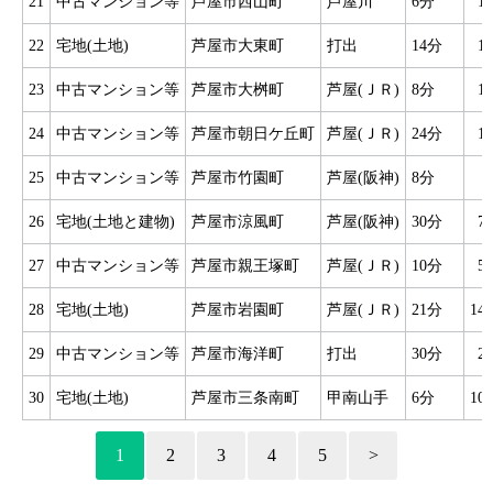
21
中古マンション等
芦屋市西山町
芦屋川
6分
1
22
宅地(土地)
芦屋市大東町
打出
14分
1
23
中古マンション等
芦屋市大桝町
芦屋(ＪＲ)
8分
1
24
中古マンション等
芦屋市朝日ケ丘町
芦屋(ＪＲ)
24分
1
25
中古マンション等
芦屋市竹園町
芦屋(阪神)
8分
26
宅地(土地と建物)
芦屋市涼風町
芦屋(阪神)
30分
7
27
中古マンション等
芦屋市親王塚町
芦屋(ＪＲ)
10分
5
28
宅地(土地)
芦屋市岩園町
芦屋(ＪＲ)
21分
14
29
中古マンション等
芦屋市海洋町
打出
30分
2
30
宅地(土地)
芦屋市三条南町
甲南山手
6分
10
1
2
3
4
5
>