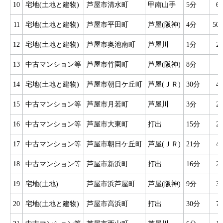
10
宅地(土地と建物)
芦屋市清水町
甲南山手
5分
6
11
宅地(土地と建物)
芦屋市平田町
芦屋(阪神)
4分
50
12
宅地(土地と建物)
芦屋市奥池南町
芦屋川
1分
2
13
中古マンション等
芦屋市竹園町
芦屋(阪神)
8分
14
宅地(土地と建物)
芦屋市朝日ケ丘町
芦屋(ＪＲ)
30分
4
15
中古マンション等
芦屋市月若町
芦屋川
3分
2
16
中古マンション等
芦屋市大東町
打出
15分
2
17
中古マンション等
芦屋市朝日ケ丘町
芦屋(ＪＲ)
21分
4
18
中古マンション等
芦屋市新浜町
打出
16分
2
19
宅地(土地)
芦屋市浜芦屋町
芦屋(阪神)
9分
3
20
宅地(土地と建物)
芦屋市高浜町
打出
30分
7