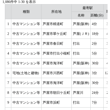
1,086件中
1
-
30
を表示
最寄駅
種類
所在地
取
名称
距離(分)
1
中古マンション等
芦屋市精道町
芦屋(阪神)
4分
3
2
中古マンション等
芦屋市翠ケ丘町
芦屋(ＪＲ)
18分
4
3
中古マンション等
芦屋市春日町
打出
2分
3
4
中古マンション等
芦屋市打出小槌町
打出
5分
3
5
中古マンション等
芦屋市海洋町
芦屋(阪神)
30分
4
6
宅地(土地と建物)
芦屋市川西町
芦屋(阪神)
3分
12
7
中古マンション等
芦屋市海洋町
芦屋(阪神)
30分
3
8
中古マンション等
芦屋市朝日ケ丘町
芦屋川
24分
2
9
中古マンション等
芦屋市浜町
打出
7分
3