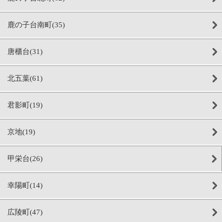
鹿の子台南町(35)
唐櫃台(31)
北五葉(61)
君影町(19)
京地(19)
甲栄台(26)
幸陽町(14)
広陵町(47)