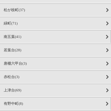
松が枝町(37)
緑町(71)
南五葉(41)
若葉台(28)
唐櫃六甲台(3)
赤松台(3)
上津台(69)
有野中町(8)