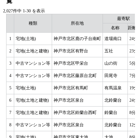
覧
2,027件中
1
-
30
を表示
最寄駅
種類
所在地
名称
距離(
1
宅地(土地)
神戸市北区鹿の子台南町
道場南口
24分
2
宅地(土地と建物)
神戸市北区有野台
五社
23分
3
中古マンション等
神戸市北区甲栄台
山の街
5分
4
中古マンション等
神戸市北区藤原台北町
田尾寺
7分
5
宅地(土地)
神戸市北区有馬町
有馬温泉
19分
6
宅地(土地と建物)
神戸市北区泉台
北鈴蘭台
24分
7
宅地(土地と建物)
神戸市北区鈴蘭台西町
鈴蘭台
8分
8
中古マンション等
神戸市北区泉台
北鈴蘭台
12分
9
宅地(土地)
神戸市北区東大池
大池
8分