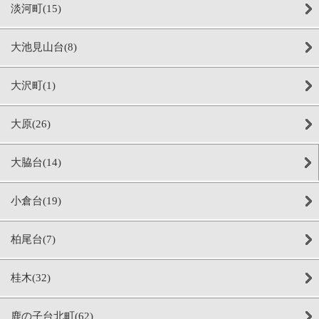
淡河町(15)
大池見山台(8)
大沢町(1)
大原(26)
大脇台(14)
小倉台(19)
柏尾台(7)
桂木(32)
鹿の子台北町(62)