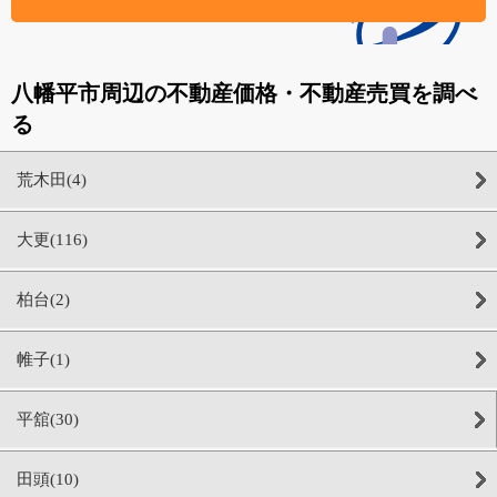
八幡平市周辺の不動産価格・不動産売買を調べ
る
荒木田(4)
大更(116)
柏台(2)
帷子(1)
平舘(30)
田頭(10)