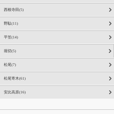
西根寺田(5)
野駄(11)
平笠(14)
堀切(5)
松尾(7)
松尾寄木(61)
安比高原(16)