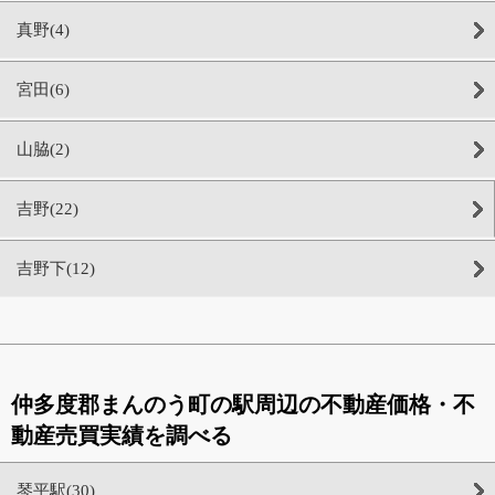
真野(4)
宮田(6)
山脇(2)
吉野(22)
吉野下(12)
仲多度郡まんのう町の駅周辺の不動産価格・不
動産売買実績を調べる
琴平駅(30)