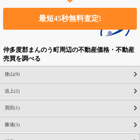
仲多度郡まんのう町周辺の不動産価格・不動産
売買を調べる
後山(9)
追上(2)
買田(1)
勝浦(3)