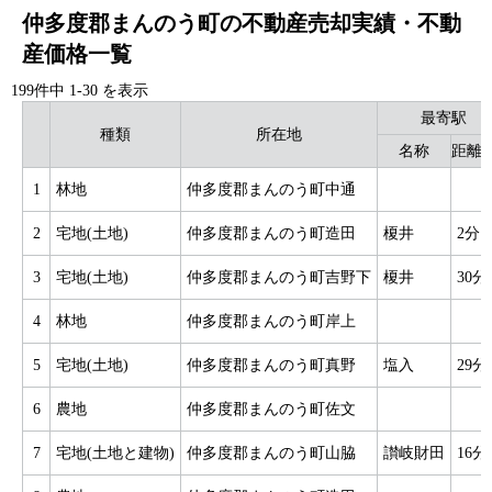
仲多度郡まんのう町の不動産売却実績・不動
産価格一覧
199件中
1
-
30
を表示
最寄駅
種類
所在地
名称
距離(
1
林地
仲多度郡まんのう町中通
2
宅地(土地)
仲多度郡まんのう町造田
榎井
2分
3
宅地(土地)
仲多度郡まんのう町吉野下
榎井
30分
4
林地
仲多度郡まんのう町岸上
5
宅地(土地)
仲多度郡まんのう町真野
塩入
29分
6
農地
仲多度郡まんのう町佐文
7
宅地(土地と建物)
仲多度郡まんのう町山脇
讃岐財田
16分