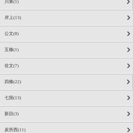
川東(1)
岸上(13)
公文(8)
五條(1)
佐文(7)
四條(22)
七箇(13)
新目(3)
炭所西(11)