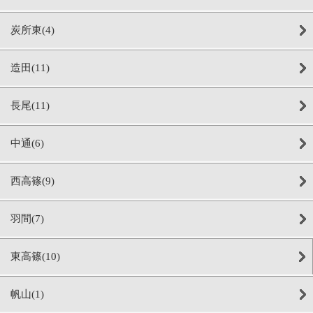
炭所東(4)
造田(11)
長尾(11)
中通(6)
西高篠(9)
羽間(7)
東高篠(10)
帆山(1)