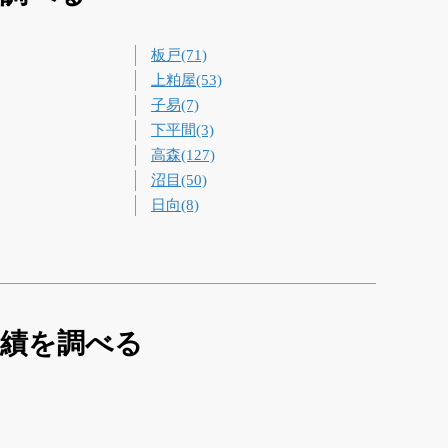
板戸(71)
上粕屋(53)
子易(7)
下平間(3)
高森(127)
沼目(50)
日向(8)
実績を調べる