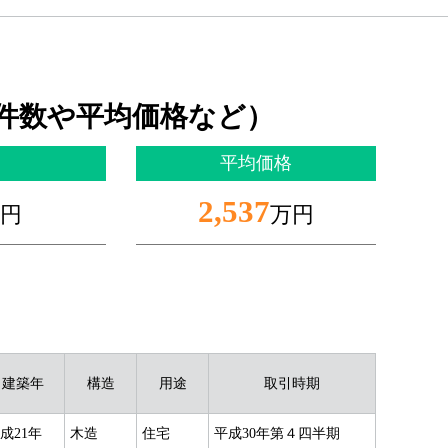
件数や平均価格など）
平均価格
2,537
円
万円
建築年
構造
用途
取引時期
成21年
木造
住宅
平成30年第４四半期