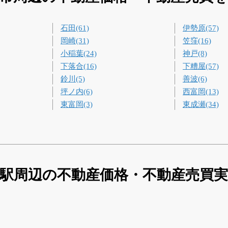
石田(61)
伊勢原(57)
岡崎(31)
笠窪(16)
小稲葉(24)
神戸(8)
下落合(16)
下糟屋(57)
鈴川(5)
善波(6)
坪ノ内(6)
西富岡(13)
東富岡(3)
東成瀬(34)
駅周辺の不動産価格・不動産売買