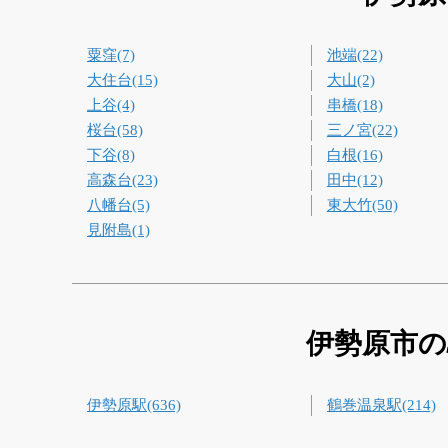
粟窪(7)
池端(22)
大住台(15)
大山(2)
上谷(4)
串橋(18)
桜台(58)
三ノ宮(22)
下谷(8)
白根(16)
高森台(23)
田中(12)
八幡台(5)
東大竹(50)
見附島(1)
伊勢原市の
伊勢原駅(636)
鶴巻温泉駅(214)