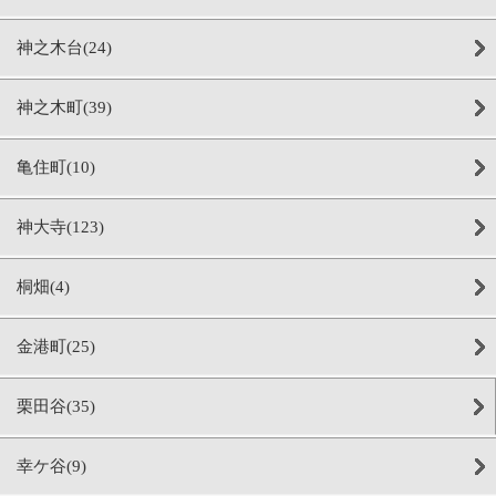
神之木台(24)
神之木町(39)
亀住町(10)
神大寺(123)
桐畑(4)
金港町(25)
栗田谷(35)
幸ケ谷(9)