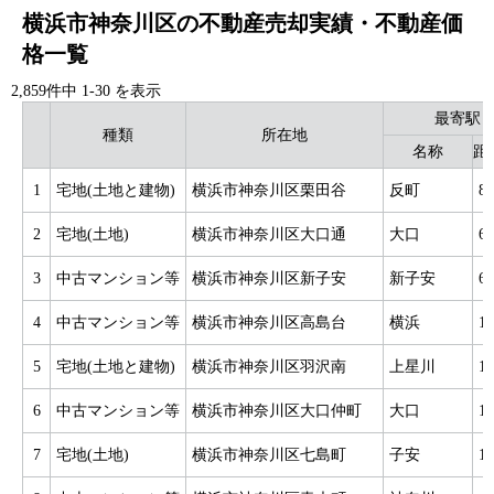
横浜市神奈川区の不動産売却実績・不動産価
格一覧
2,859件中
1
-
30
を表示
最寄駅
種類
所在地
名称
距
1
宅地(土地と建物)
横浜市神奈川区栗田谷
反町
8
2
宅地(土地)
横浜市神奈川区大口通
大口
6
3
中古マンション等
横浜市神奈川区新子安
新子安
6
4
中古マンション等
横浜市神奈川区高島台
横浜
1
5
宅地(土地と建物)
横浜市神奈川区羽沢南
上星川
1
6
中古マンション等
横浜市神奈川区大口仲町
大口
1
7
宅地(土地)
横浜市神奈川区七島町
子安
1