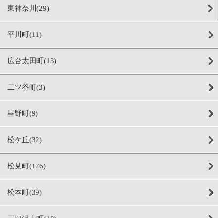
東神奈川(29)
平川町(11)
広台太田町(13)
二ツ谷町(3)
星野町(9)
松ケ丘(32)
松見町(126)
松本町(39)