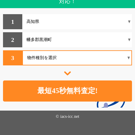
対応！
1
2
3
© iacs-icc.net