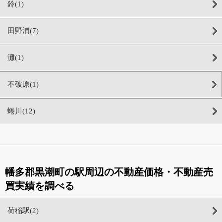
鈴(1)
田野浦(7)
灘(1)
不破原(1)
蜷川(12)
幡多郡黒潮町の駅周辺の不動産価格・不動産売
買実績を調べる
荷稲駅(2)