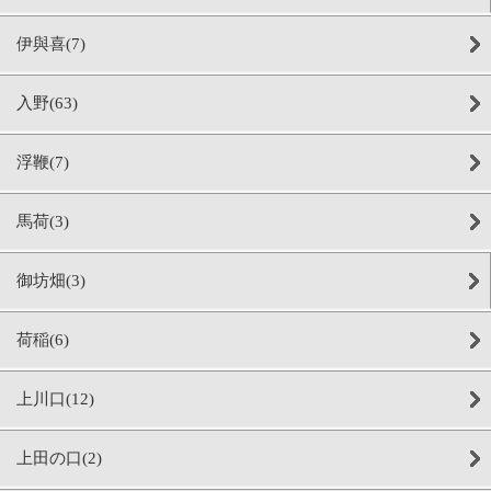
伊與喜(7)
入野(63)
浮鞭(7)
馬荷(3)
御坊畑(3)
荷稲(6)
上川口(12)
上田の口(2)