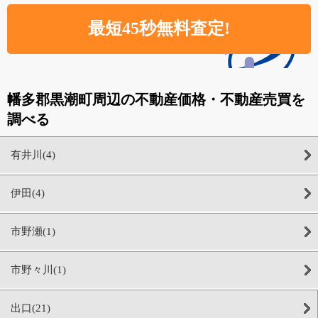
幡多郡黒潮町周辺の不動産価格・不動産売買を
調べる
有井川(4)
伊田(4)
市野瀬(1)
市野々川(1)
出口(21)