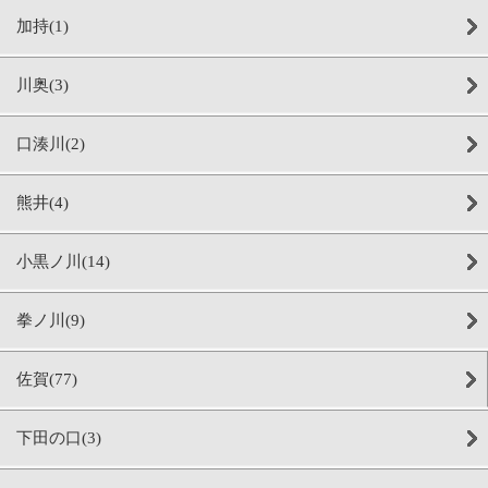
加持(1)
川奥(3)
口湊川(2)
熊井(4)
小黒ノ川(14)
拳ノ川(9)
佐賀(77)
下田の口(3)