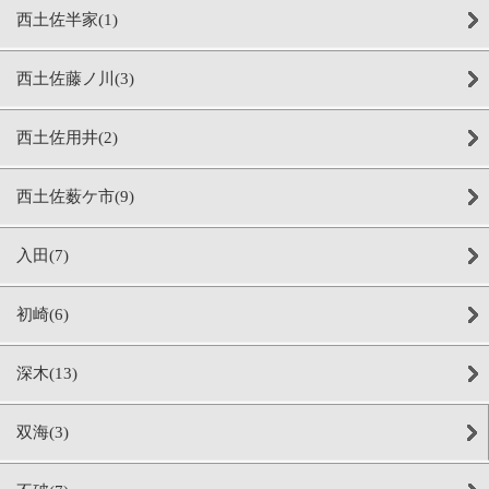
西土佐半家(1)
西土佐藤ノ川(3)
西土佐用井(2)
西土佐薮ケ市(9)
入田(7)
初崎(6)
深木(13)
双海(3)