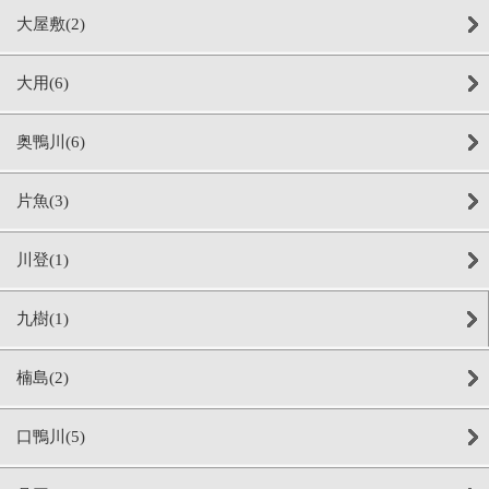
大屋敷(2)
大用(6)
奥鴨川(6)
片魚(3)
川登(1)
九樹(1)
楠島(2)
口鴨川(5)