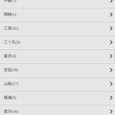
不破(7)
間崎(1)
三里(31)
三ツ又(3)
森沢(4)
安並(18)
山路(17)
横瀬(5)
渡川(16)