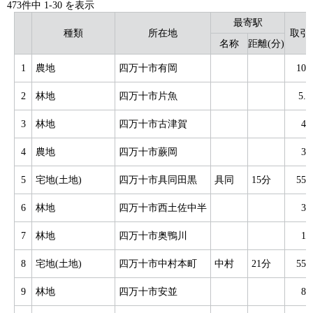
473件中
1
-
30
を表示
最寄駅
種類
所在地
取引
名称
距離(分)
1
農地
四万十市有岡
10
2
林地
四万十市片魚
5.
3
林地
四万十市古津賀
4
4
農地
四万十市蕨岡
3
5
宅地(土地)
四万十市具同田黒
具同
15分
55
6
林地
四万十市西土佐中半
3
7
林地
四万十市奥鴨川
1
8
宅地(土地)
四万十市中村本町
中村
21分
55
9
林地
四万十市安並
8