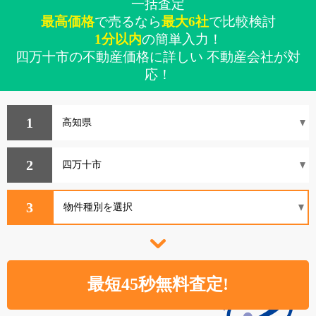
一括査定
最高価格
で売るなら
最大6社
で比較検討
1分以内
の簡単入力！
四万十市の不動産価格に詳しい 不動産会社が対
応！
1
2
3