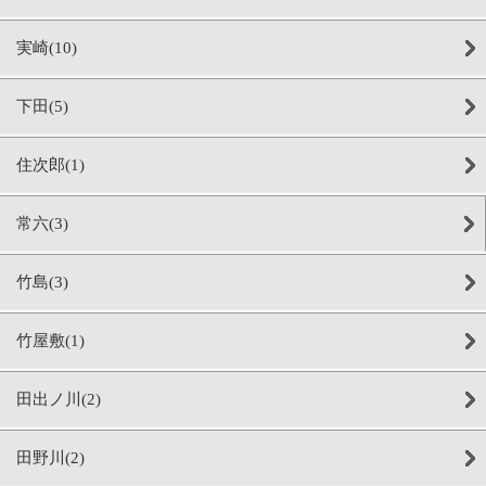
実崎(10)
下田(5)
住次郎(1)
常六(3)
竹島(3)
竹屋敷(1)
田出ノ川(2)
田野川(2)