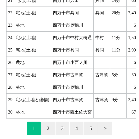
21
宅地(土地)
四万十市入田
具同
24分
68
22
宅地(土地)
四万十市具同
具同
20分
2,40
23
林地
四万十市奥鴨川
6
24
宅地(土地)
四万十市中村大橋通
中村
11分
1,50
25
宅地(土地)
四万十市具同
具同
11分
2,90
26
農地
四万十市小西ノ川
6
27
宅地(土地)
四万十市古津賀
古津賀
5分
30
28
林地
四万十市奥鴨川
6
29
宅地(土地と建物)
四万十市古津賀
古津賀
9分
2,40
30
林地
四万十市西土佐大宮
67
1
2
3
4
5
>