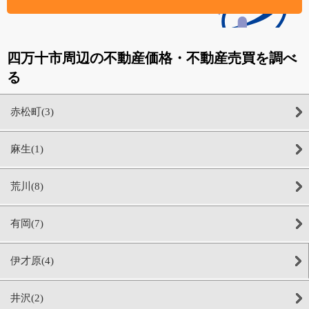
四万十市周辺の不動産価格・不動産売買を調べ
る
赤松町(3)
麻生(1)
荒川(8)
有岡(7)
伊才原(4)
井沢(2)