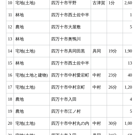
10
宅地(土地)
四万十市平野
古津賀
1分
2,60
11
林地
四万十市西土佐中半
1
12
農地
四万十市大屋敷
5
13
林地
四万十市奥鴨川
14
宅地(土地)
四万十市具同田黒
具同
19分
1,90
15
林地
四万十市西土佐中半
13
16
宅地(土地と建物)
四万十市中村愛宕町
中村
23分
40
17
宅地(土地)
四万十市中村京町
中村
26分
1,20
18
農地
四万十市入田
4
19
農地
四万十市江ノ村
5
20
宅地(土地)
四万十市中村丸の内
中村
30分
1,00