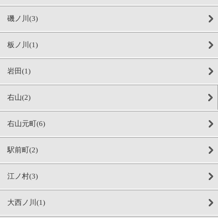
磯ノ川(3)
板ノ川(1)
岩田(1)
右山(2)
右山元町(6)
駅前町(2)
江ノ村(3)
大西ノ川(1)