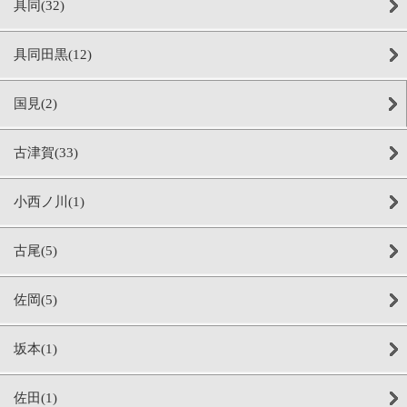
具同(32)
具同田黒(12)
国見(2)
古津賀(33)
小西ノ川(1)
古尾(5)
佐岡(5)
坂本(1)
佐田(1)