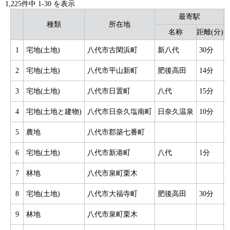
1,225件中
1
-
30
を表示
最寄駅
種類
所在地
名称
距離(分)
1
宅地(土地)
八代市古閑浜町
新八代
30分
2
宅地(土地)
八代市平山新町
肥後高田
14分
3
宅地(土地)
八代市日置町
八代
15分
4
宅地(土地と建物)
八代市日奈久塩南町
日奈久温泉
10分
5
農地
八代市郡築七番町
6
宅地(土地)
八代市新港町
八代
1分
7
林地
八代市泉町栗木
8
宅地(土地)
八代市大福寺町
肥後高田
30分
9
林地
八代市泉町栗木