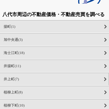
八代市周辺の不動産価格・不動産売買を調べる
揚町(1)
旭中央通(3)
海士江町(18)
井揚町(11)
井上町(7)
植柳上町(8)
植柳下町(10)