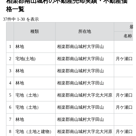
相楽郡南山城村の不動産売却実績・不動産価
格一覧
37件中
1
-
30
を表示
最
種類
所在地
名称
1
林地
相楽郡南山城村大字田山
2
宅地(土地)
相楽郡南山城村大字田山
月ケ瀬口
3
林地
相楽郡南山城村大字田山
4
林地
相楽郡南山城村大字田山
5
宅地（土地）
相楽郡南山城村大字北大河原
月ケ瀬口
6
宅地（土地）
相楽郡南山城村大字田山
月ケ瀬口
7
林地
相楽郡南山城村大字田山
8
宅地（土地と建物）
相楽郡南山城村大字北大河原
月ケ瀬口