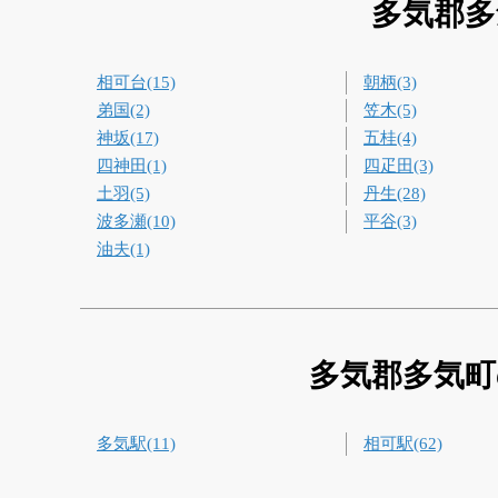
多気郡多
相可台(15)
朝柄(3)
弟国(2)
笠木(5)
神坂(17)
五桂(4)
四神田(1)
四疋田(3)
土羽(5)
丹生(28)
波多瀬(10)
平谷(3)
油夫(1)
多気郡多気町
多気駅(11)
相可駅(62)