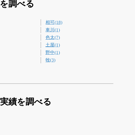
買を調べる
相可(18)
車川(1)
色太(7)
土屋(1)
野中(1)
牧(3)
買実績を調べる