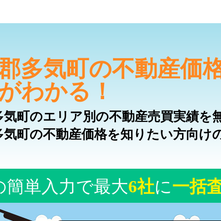
郡多気町の不動産価
がわかる！
多気町のエリア別の不動産売買実績を
多気町の不動産価格を知りたい方向け
の簡単入力で最大
6社
に
一括