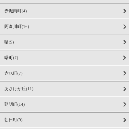
赤堀南町(4)
阿倉川町(16)
曙(5)
曙町(7)
赤水町(7)
あさけが丘(11)
朝明町(14)
朝日町(9)