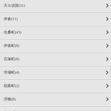
天カ須賀(31)
伊倉(11)
生桑町(43)
伊坂町(8)
石塚町(8)
市場町(4)
稲葉町(2)
浮橋(8)