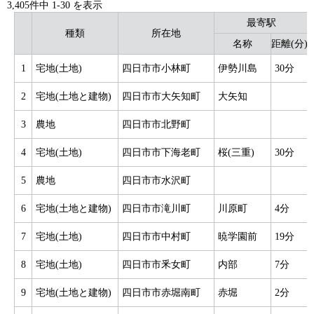
3,405件中
1
-
30
を表示
最寄駅
種類
所在地
名称
距離(分)
1
宅地(土地)
四日市市小林町
伊勢川島
30分
2
宅地(土地と建物)
四日市市大矢知町
大矢知
3
農地
四日市市北野町
4
宅地(土地)
四日市市下海老町
桜(三重)
30分
5
農地
四日市市水沢町
6
宅地(土地と建物)
四日市市滝川町
川原町
4分
7
宅地(土地)
四日市市中村町
暁学園前
19分
8
宅地(土地)
四日市市釆女町
内部
7分
9
宅地(土地と建物)
四日市市赤堀南町
赤堀
2分