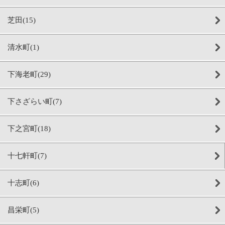
芝田(15)
清水町(1)
下海老町(29)
下さざらい町(7)
下之宮町(18)
十七軒町(7)
十志町(6)
昌栄町(5)