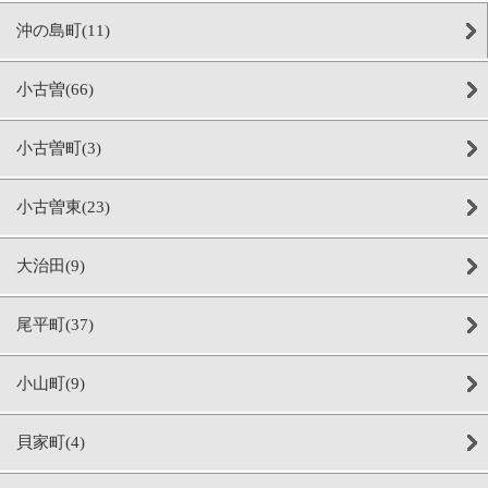
沖の島町(11)
小古曽(66)
小古曽町(3)
小古曽東(23)
大治田(9)
尾平町(37)
小山町(9)
貝家町(4)