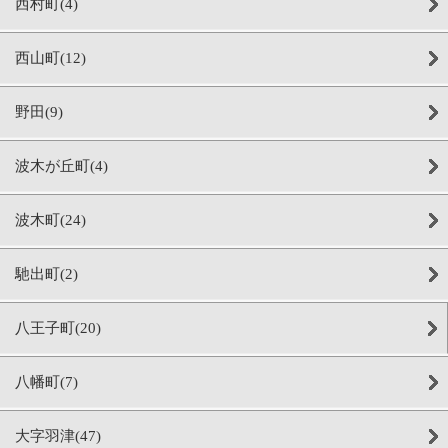
西村町(4)
西山町(12)
野田(9)
波木が丘町(4)
波木町(24)
馳出町(2)
八王子町(20)
八幡町(7)
大字羽津(47)