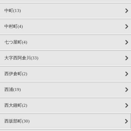
中町(13)
中村町(4)
七つ屋町(4)
大字西阿倉川(33)
西伊倉町(2)
西浦(19)
西大鐘町(2)
西坂部町(30)