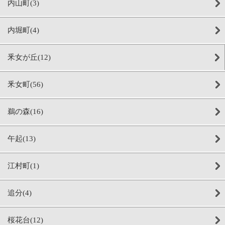
内山町(3)
内堀町(4)
釆女が丘(12)
釆女町(56)
鵜の森(16)
午起(13)
江村町(1)
追分(4)
桜花台(12)