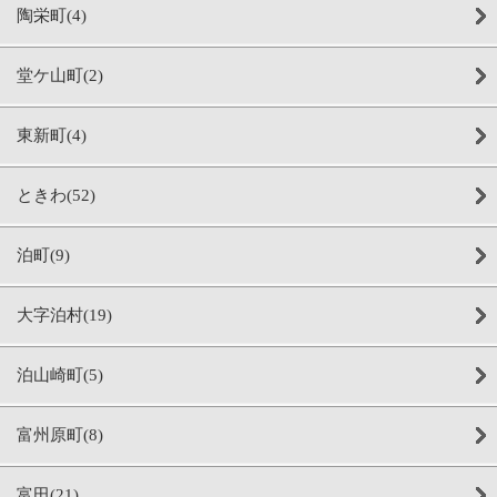
陶栄町(4)
堂ケ山町(2)
東新町(4)
ときわ(52)
泊町(9)
大字泊村(19)
泊山崎町(5)
富州原町(8)
富田(21)