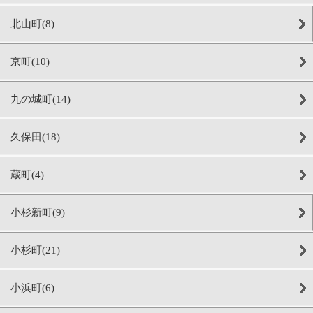
北山町(8)
京町(10)
九の城町(14)
久保田(18)
蔵町(4)
小杉新町(9)
小杉町(21)
小浜町(6)