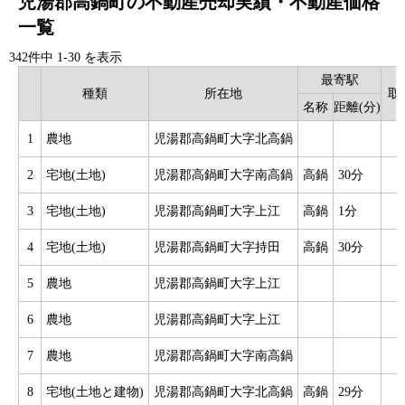
児湯郡高鍋町の不動産売却実績・不動産価格
一覧
342件中
1
-
30
を表示
最寄駅
種類
所在地
取
名称
距離(分)
1
農地
児湯郡高鍋町大字北高鍋
9
2
宅地(土地)
児湯郡高鍋町大字南高鍋
高鍋
30分
3
3
宅地(土地)
児湯郡高鍋町大字上江
高鍋
1分
6
4
宅地(土地)
児湯郡高鍋町大字持田
高鍋
30分
6
5
農地
児湯郡高鍋町大字上江
2
6
農地
児湯郡高鍋町大字上江
7
農地
児湯郡高鍋町大字南高鍋
3
8
宅地(土地と建物)
児湯郡高鍋町大字北高鍋
高鍋
29分
5