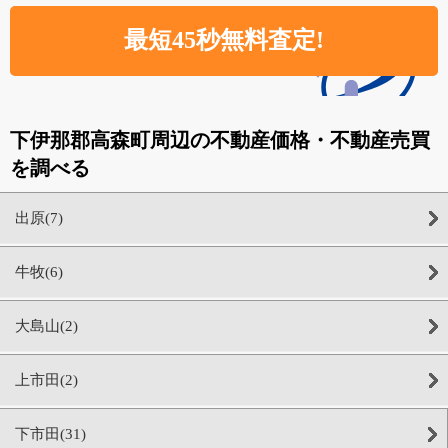
下伊那郡高森町周辺の不動産価格・不動産売買
を調べる
出原(7)
牛牧(6)
大島山(2)
上市田(2)
下市田(31)