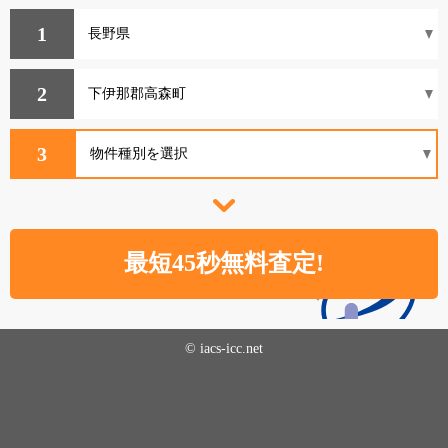
1
2
3
© iacs-icc.net