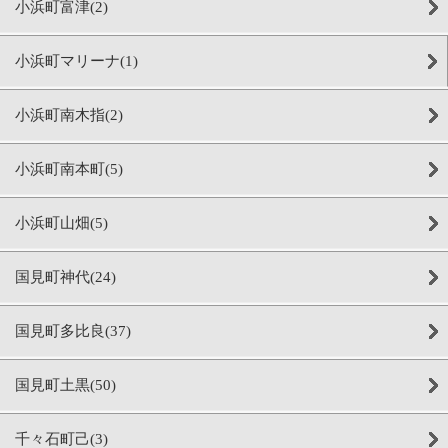
小浜町富津(2)
小浜町マリーナ(1)
小浜町南木指(2)
小浜町南本町(5)
小浜町山畑(5)
国見町神代(24)
国見町多比良(37)
国見町土黒(50)
千々石町己(3)