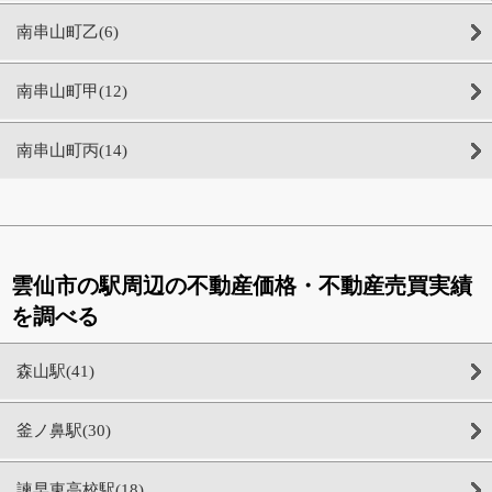
南串山町乙(6)
南串山町甲(12)
南串山町丙(14)
雲仙市の駅周辺の不動産価格・不動産売買実績
を調べる
森山駅(41)
釜ノ鼻駅(30)
諫早東高校駅(18)