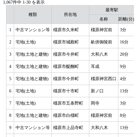
1,067件中
1
-
30
を表示
最寄駅
種類
所在地
名称
距離(分)
1
中古マンション等
橿原市久米町
橿原神宮前
3分
2
宅地(土地)
橿原市城殿町
畝傍御陵前
16分
3
宅地(土地と建物)
橿原市今井町
大和八木
20分
4
宅地(土地と建物)
橿原市醍醐町
耳成
9分
5
宅地(土地と建物)
橿原市今井町
橿原神宮西口
4分
6
宅地(土地)
橿原市十市町
新ノ口
13分
7
宅地(土地)
橿原市五条野町
岡寺
3分
8
宅地(土地と建物)
橿原市白橿町
橿原神宮前
8分
9
中古マンション等
橿原市上品寺町
大和八木
13分