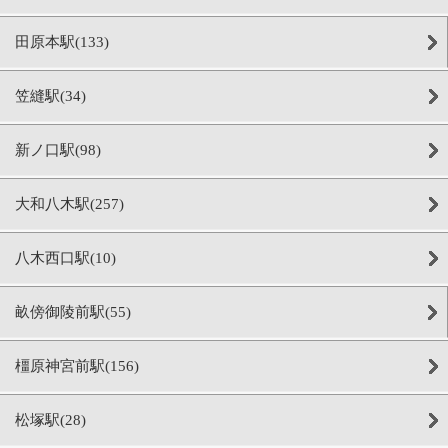
田原本駅(133)
笠縫駅(34)
新ノ口駅(98)
大和八木駅(257)
八木西口駅(10)
畝傍御陵前駅(55)
橿原神宮前駅(156)
松塚駅(28)