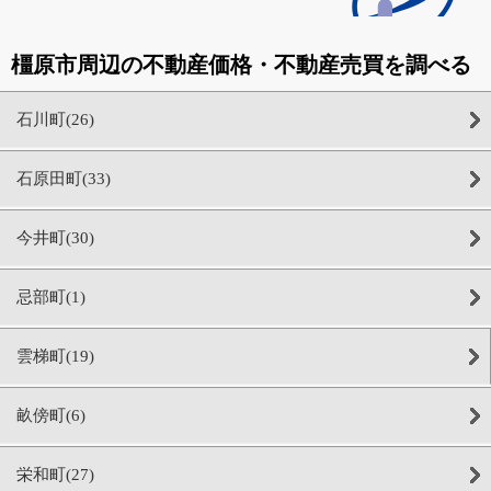
橿原市周辺の不動産価格・不動産売買を調べる
石川町(26)
石原田町(33)
今井町(30)
忌部町(1)
雲梯町(19)
畝傍町(6)
栄和町(27)