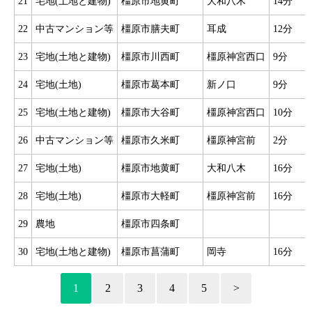
21
宅地(土地と建物)
橿原市地黄町
大和八木
14分
22
中古マンション等
橿原市膳夫町
耳成
12分
23
宅地(土地と建物)
橿原市川西町
橿原神宮西口
9分
24
宅地(土地)
橿原市葛本町
新ノ口
9分
25
宅地(土地と建物)
橿原市大谷町
橿原神宮西口
10分
26
中古マンション等
橿原市久米町
橿原神宮前
2分
27
宅地(土地)
橿原市地黄町
大和八木
16分
28
宅地(土地)
橿原市大軽町
橿原神宮前
16分
29
農地
橿原市四条町
30
宅地(土地と建物)
橿原市菖蒲町
岡寺
16分
1
2
3
4
5
>