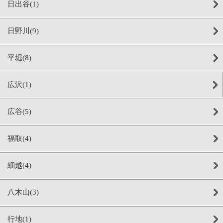
日出谷(1)
日野川(9)
平堀(8)
広沢(1)
広谷(5)
福取(4)
細越(4)
八木山(3)
行地(1)