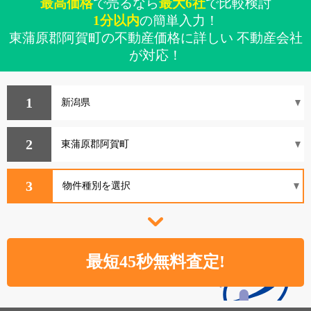
最高価格
で売るなら
最大6社
で比較検討
1分以内
の簡単入力！
東蒲原郡阿賀町の不動産価格に詳しい 不動産会社
が対応！
1
2
3