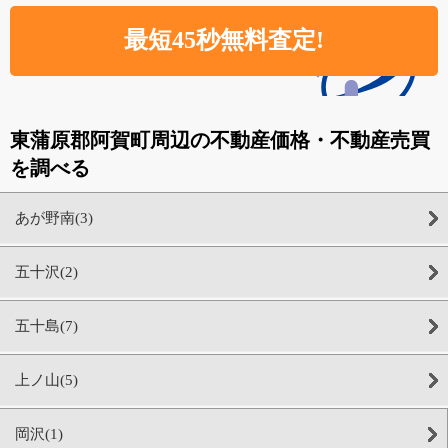
東蒲原郡阿賀町周辺の不動産価格・不動産売買
を調べる
あが野南(3)
五十沢(2)
五十島(7)
上ノ山(5)
岡沢(1)