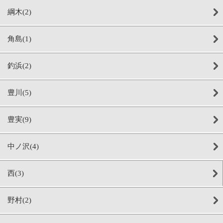
綱木(2)
角島(1)
釣浜(2)
豊川(5)
豊実(9)
中ノ沢(4)
西(3)
野村(2)