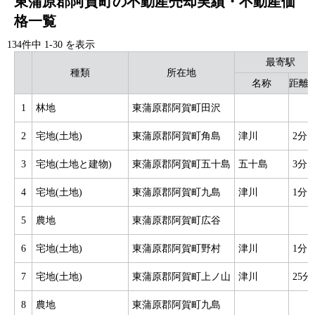
東蒲原郡阿賀町の不動産売却実績・不動産価
格一覧
134件中
1
-
30
を表示
最寄駅
種類
所在地
名称
距離(
1
林地
東蒲原郡阿賀町田沢
2
宅地(土地)
東蒲原郡阿賀町角島
津川
2分
3
宅地(土地と建物)
東蒲原郡阿賀町五十島
五十島
3分
4
宅地(土地)
東蒲原郡阿賀町九島
津川
1分
5
農地
東蒲原郡阿賀町広谷
6
宅地(土地)
東蒲原郡阿賀町野村
津川
1分
7
宅地(土地)
東蒲原郡阿賀町上ノ山
津川
25分
8
農地
東蒲原郡阿賀町九島