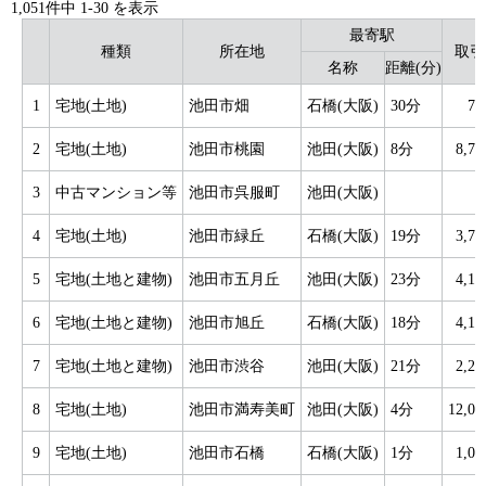
1,051件中
1
-
30
を表示
最寄駅
種類
所在地
取引
名称
距離(分)
1
宅地(土地)
池田市畑
石橋(大阪)
30分
7
2
宅地(土地)
池田市桃園
池田(大阪)
8分
8,7
3
中古マンション等
池田市呉服町
池田(大阪)
4
宅地(土地)
池田市緑丘
石橋(大阪)
19分
3,7
5
宅地(土地と建物)
池田市五月丘
池田(大阪)
23分
4,1
6
宅地(土地と建物)
池田市旭丘
石橋(大阪)
18分
4,1
7
宅地(土地と建物)
池田市渋谷
池田(大阪)
21分
2,2
8
宅地(土地)
池田市満寿美町
池田(大阪)
4分
12,0
9
宅地(土地)
池田市石橋
石橋(大阪)
1分
1,0