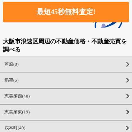
大阪市浪速区周辺の不動産価格・不動産売買を
調べる
芦原(8)
稲荷(5)
恵美須西(40)
恵美須東(19)
戎本町(40)