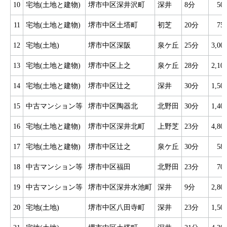
10
宅地(土地と建物)
堺市中区深井沢町
深井
8分
50
11
宅地(土地と建物)
堺市中区土塔町
初芝
20分
75
12
宅地(土地)
堺市中区深阪
泉ケ丘
25分
3,0
13
宅地(土地と建物)
堺市中区上之
泉ケ丘
28分
2,1
14
宅地(土地と建物)
堺市中区辻之
深井
30分
1,5
15
中古マンション等
堺市中区陶器北
北野田
30分
1,4
16
宅地(土地と建物)
堺市中区深井北町
上野芝
23分
4,8
17
宅地(土地と建物)
堺市中区辻之
泉ケ丘
30分
58
18
中古マンション等
堺市中区福田
北野田
23分
70
19
中古マンション等
堺市中区深井水池町
深井
9分
2,8
20
宅地(土地)
堺市中区八田寺町
深井
23分
1,5