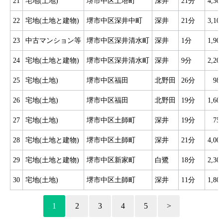
21
宅地(土地)
堺市中区土塔町
深井
21分
4,3
22
宅地(土地と建物)
堺市中区深井中町
深井
21分
3,1
23
中古マンション等
堺市中区深井清水町
深井
1分
1,9
24
宅地(土地と建物)
堺市中区深井清水町
深井
9分
2,2
25
宅地(土地)
堺市中区福田
北野田
26分
98
26
宅地(土地)
堺市中区福田
北野田
19分
1,6
27
宅地(土地)
堺市中区土師町
深井
19分
75
28
宅地(土地と建物)
堺市中区土師町
深井
21分
4,0
29
宅地(土地と建物)
堺市中区新家町
白鷺
18分
2,3
30
宅地(土地)
堺市中区土師町
深井
11分
1,8
1
2
3
4
5
>