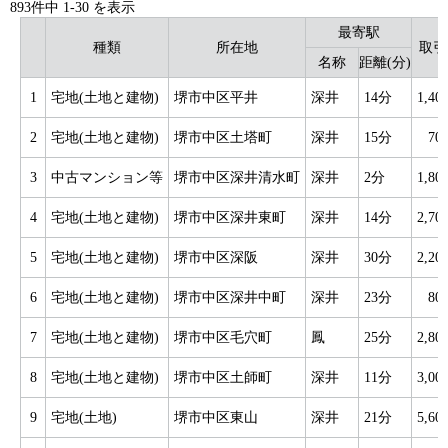
893件中
1
-
30
を表示
最寄駅
種類
所在地
取引
名称
距離(分)
1
宅地(土地と建物)
堺市中区平井
深井
14分
1,4
2
宅地(土地と建物)
堺市中区土塔町
深井
15分
70
3
中古マンション等
堺市中区深井清水町
深井
2分
1,8
4
宅地(土地と建物)
堺市中区深井東町
深井
14分
2,7
5
宅地(土地と建物)
堺市中区深阪
深井
30分
2,2
6
宅地(土地と建物)
堺市中区深井中町
深井
23分
80
7
宅地(土地と建物)
堺市中区毛穴町
鳳
25分
2,8
8
宅地(土地と建物)
堺市中区土師町
深井
11分
3,0
9
宅地(土地)
堺市中区東山
深井
21分
5,6