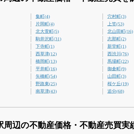
集町(4)
穴村町(3)
片岡町(4)
上笠(53)
北大萱町(5)
北山田町(16)
駒井沢町(31)
志那町(2)
下寺町(1)
新堂町(1)
西草津(12)
西渋川(76)
橋岡町(13)
馬場町(22)
平井町(16)
御倉町(9)
矢橋町(54)
山田町(3)
野路東(25)
桜ケ丘(19)
南草津(43)
追分(68)
駅周辺の不動産価格・不動産売買実