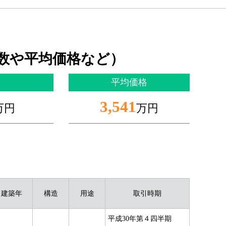
数や平均価格など）
平均価格
3,541
万円
万円
建築年
構造
用途
取引時期
平成30年第４四半期