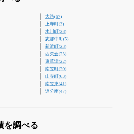
大路(67)
上寺町(3)
木川町(28)
志那中町(5)
新浜町(23)
西矢倉(23)
東草津(22)
南笠町(20)
山寺町(63)
南笠東(41)
追分南(47)
績を調べる