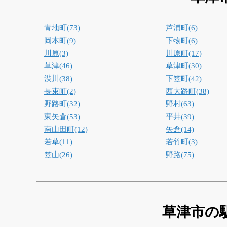
青地町(73)
芦浦町(6)
岡本町(9)
下物町(6)
川原(3)
川原町(17)
草津(46)
草津町(30)
渋川(38)
下笠町(42)
長束町(2)
西大路町(38)
野路町(32)
野村(63)
東矢倉(53)
平井(39)
南山田町(12)
矢倉(14)
若草(11)
若竹町(3)
笠山(26)
野路(75)
草津市の