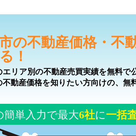
市の不動産価格・不
る！
のエリア別の不動産売買実績を無料で
の不動産価格を知りたい方向けの、無
の簡単入力で最大
6社
に
一括