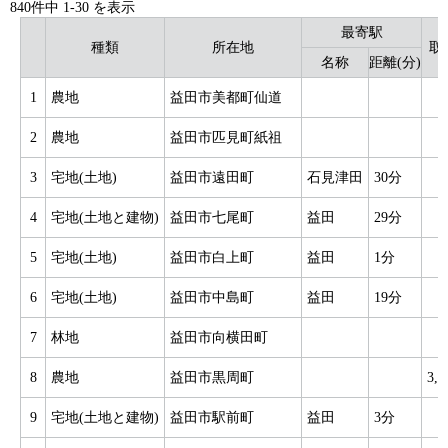
840件中
1
-
30
を表示
最寄駅
種類
所在地
取
名称
距離(分)
1
農地
益田市美都町仙道
2
農地
益田市匹見町紙祖
3
宅地(土地)
益田市遠田町
石見津田
30分
3
4
宅地(土地と建物)
益田市七尾町
益田
29分
8
5
宅地(土地)
益田市白上町
益田
1分
3
6
宅地(土地)
益田市中島町
益田
19分
4
7
林地
益田市向横田町
4
8
農地
益田市黒周町
3,
9
宅地(土地と建物)
益田市駅前町
益田
3分
4