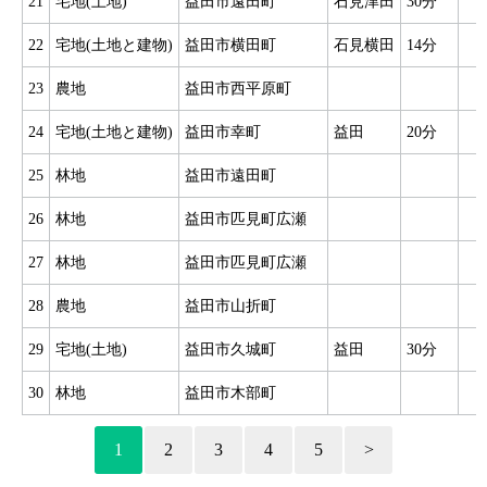
21
宅地(土地)
益田市遠田町
石見津田
30分
22
宅地(土地と建物)
益田市横田町
石見横田
14分
7
23
農地
益田市西平原町
24
宅地(土地と建物)
益田市幸町
益田
20分
1
25
林地
益田市遠田町
26
林地
益田市匹見町広瀬
27
林地
益田市匹見町広瀬
28
農地
益田市山折町
4
29
宅地(土地)
益田市久城町
益田
30分
4
30
林地
益田市木部町
1
2
3
4
5
>