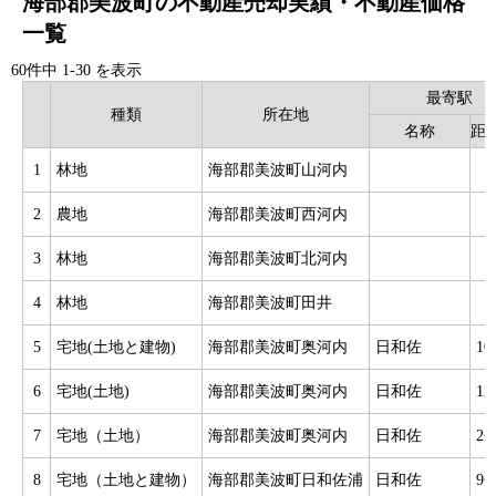
海部郡美波町の不動産売却実績・不動産価格
一覧
60件中
1
-
30
を表示
最寄駅
種類
所在地
名称
距離
1
林地
海部郡美波町山河内
2
農地
海部郡美波町西河内
3
林地
海部郡美波町北河内
4
林地
海部郡美波町田井
5
宅地(土地と建物)
海部郡美波町奥河内
日和佐
1
6
宅地(土地)
海部郡美波町奥河内
日和佐
1
7
宅地（土地）
海部郡美波町奥河内
日和佐
2
8
宅地（土地と建物）
海部郡美波町日和佐浦
日和佐
9