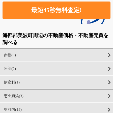
海部郡美波町周辺の不動産価格・不動産売買を
調べる
赤松(9)
阿部(2)
伊座利(1)
恵比須浜(3)
奥河内(15)