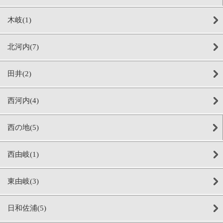
木岐(1)
北河内(7)
田井(2)
西河内(4)
西の地(5)
西由岐(1)
東由岐(3)
日和佐浦(5)