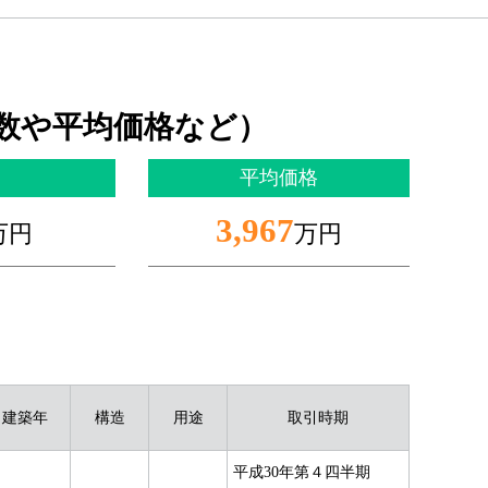
数や平均価格など）
平均価格
3,967
万円
万円
建築年
構造
用途
取引時期
平成30年第４四半期