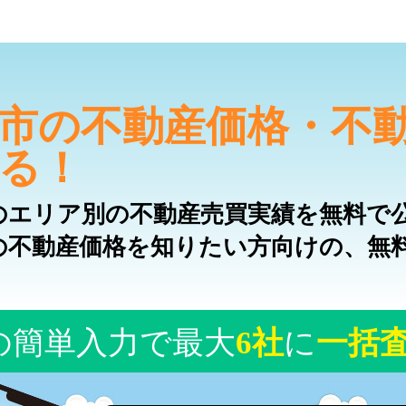
市の不動産価格・不
る！
のエリア別の不動産売買実績を無料で
の不動産価格を知りたい方向けの、無
の簡単入力で最大
6社
に
一括