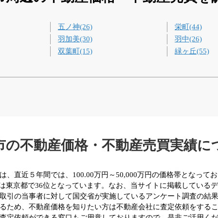
五ノ神(26)
栄町(44)
羽加美(30)
羽中(26)
双葉町(15)
緑ヶ丘(55)
市の不動産価格・不動産売買実績に
直近５年間では、100.00万円～50,000万円の価格帯となって
市は東京都で36位となっています。なお、当サイトに掲載している
取引の当事者に対して国交省が実施しているアンケート調査の結
るため、不動産価格を知りたい方は不動産会社に査定依頼をする
査定依頼ができる窓口もご用意しておりますので、是非ご活用く