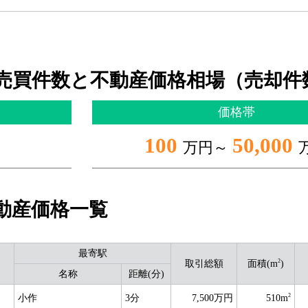
売買件数と不動産価格相場（売却件
価格帯
100
50,000
万円～
動産価格一覧
最寄駅
2
取引総額
面積(m
)
名称
距離(分)
2
小作
3分
7,500万円
510m