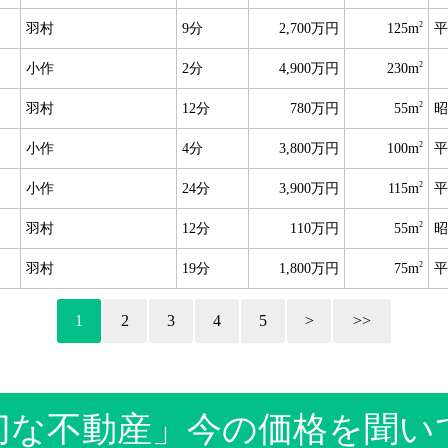
2
羽村
9分
2,700万円
125m
平
2
小作
2分
4,900万円
230m
2
羽村
12分
780万円
55m
昭
2
小作
4分
3,800万円
100m
平
2
小作
24分
3,900万円
115m
平
2
羽村
12分
110万円
55m
昭
2
羽村
19分
1,800万円
75m
平
1
2
3
4
5
>
>>
切な不動産」今の価格を聞い