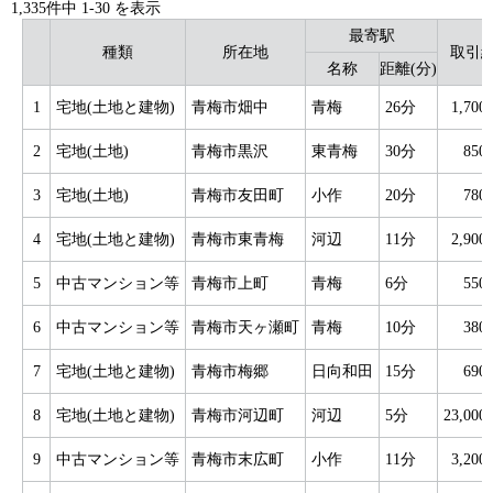
1,335件中
1
-
30
を表示
最寄駅
種類
所在地
取引
名称
距離(分)
1
宅地(土地と建物)
青梅市畑中
青梅
26分
1,70
2
宅地(土地)
青梅市黒沢
東青梅
30分
85
3
宅地(土地)
青梅市友田町
小作
20分
78
4
宅地(土地と建物)
青梅市東青梅
河辺
11分
2,90
5
中古マンション等
青梅市上町
青梅
6分
55
6
中古マンション等
青梅市天ヶ瀬町
青梅
10分
38
7
宅地(土地と建物)
青梅市梅郷
日向和田
15分
69
8
宅地(土地と建物)
青梅市河辺町
河辺
5分
23,00
9
中古マンション等
青梅市末広町
小作
11分
3,20