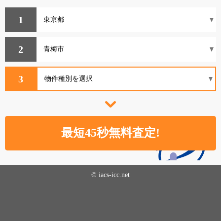
1
2
3
© iacs-icc.net