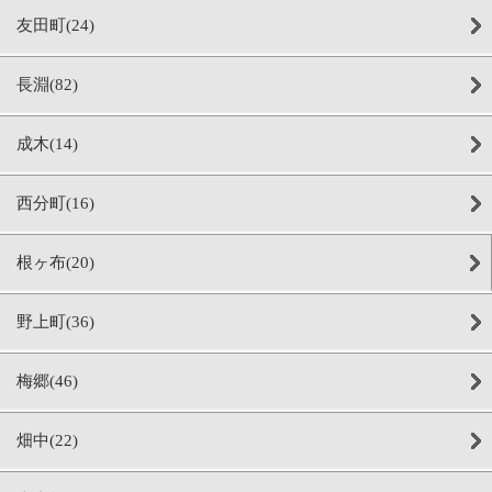
友田町(24)
長淵(82)
成木(14)
西分町(16)
根ヶ布(20)
野上町(36)
梅郷(46)
畑中(22)