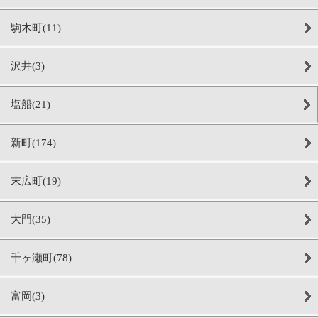
駒木町(11)
沢井(3)
塩船(21)
新町(174)
末広町(19)
大門(35)
千ヶ瀬町(78)
富岡(3)