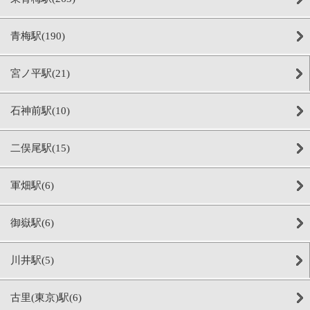
青梅駅(190)
宮ノ平駅(21)
石神前駅(10)
二俣尾駅(15)
軍畑駅(6)
御嶽駅(6)
川井駅(5)
古里(東京)駅(6)