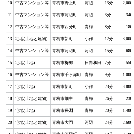
10
中古マンション等
青梅市野上町
河辺
13分
2,00
11
中古マンション等
青梅市河辺町
河辺
3分
34
12
中古マンション等
青梅市西分町
青梅
8分
18
13
宅地(土地と建物)
青梅市新町
小作
12分
3,00
14
中古マンション等
青梅市河辺町
河辺
15分
68
15
宅地(土地)
青梅市梅郷
日向和田
7分
55
16
中古マンション等
青梅市千ヶ瀬町
青梅
9分
1,00
17
宅地(土地)
青梅市新町
小作
23分
3,80
18
宅地(土地と建物)
青梅市畑中
青梅
26分
23
19
宅地(土地)
青梅市長淵
青梅
20分
1,40
20
宅地(土地と建物)
青梅市大門
河辺
24分
2,60