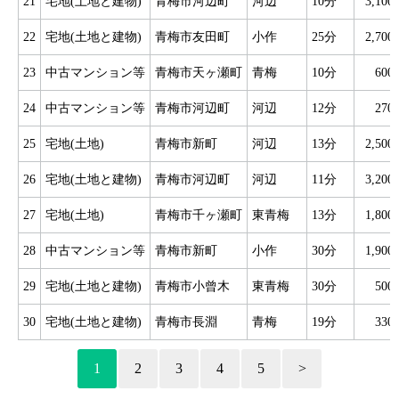
21
宅地(土地と建物)
青梅市河辺町
河辺
10分
3,10
22
宅地(土地と建物)
青梅市友田町
小作
25分
2,70
23
中古マンション等
青梅市天ヶ瀬町
青梅
10分
60
24
中古マンション等
青梅市河辺町
河辺
12分
27
25
宅地(土地)
青梅市新町
河辺
13分
2,50
26
宅地(土地と建物)
青梅市河辺町
河辺
11分
3,20
27
宅地(土地)
青梅市千ヶ瀬町
東青梅
13分
1,80
28
中古マンション等
青梅市新町
小作
30分
1,90
29
宅地(土地と建物)
青梅市小曾木
東青梅
30分
50
30
宅地(土地と建物)
青梅市長淵
青梅
19分
33
1
2
3
4
5
>