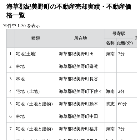
海草郡紀美野町の不動産売却実績・不動産価
格一覧
79件中
1
-
30
を表示
最寄駅
種類
所在地
取
名称
距離(分)
1
宅地(土地)
海草郡紀美野町田
海南
2分
2
林地
海草郡紀美野町鎌滝
3
林地
海草郡紀美野町長谷
4
宅地（土地）
海草郡紀美野町下佐々
海南
2分
5
宅地（土地と建物）
海草郡紀美野町動木
貴志
60分
6
林地
海草郡紀美野町中田
7
宅地（土地と建物）
海草郡紀美野町福井
海南
2分