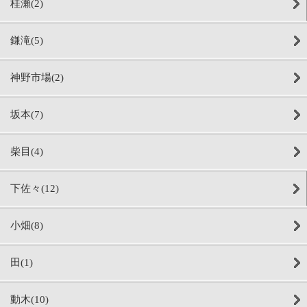
桂瀬(2)
鎌滝(5)
神野市場(2)
坂本(7)
柴目(4)
下佐々(12)
小畑(8)
田(1)
動木(10)