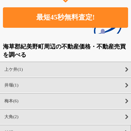
海草郡紀美野町周辺の不動産価格・不動産売買
を調べる
上ケ井(1)
井堰(1)
梅本(6)
大角(2)