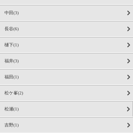
中田(3)
長谷(6)
樋下(1)
福井(3)
福田(1)
松ケ峯(2)
松瀬(1)
吉野(1)