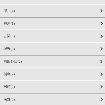
深川(4)
福原(1)
古関(9)
堀野(2)
前田野目(2)
槇島(2)
廻館(2)
南野(3)