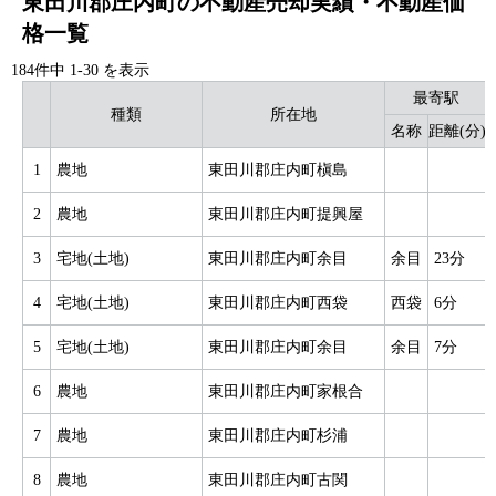
東田川郡庄内町の不動産売却実績・不動産価
格一覧
184件中
1
-
30
を表示
最寄駅
種類
所在地
名称
距離(分)
1
農地
東田川郡庄内町槇島
2
農地
東田川郡庄内町提興屋
3
宅地(土地)
東田川郡庄内町余目
余目
23分
4
宅地(土地)
東田川郡庄内町西袋
西袋
6分
5
宅地(土地)
東田川郡庄内町余目
余目
7分
6
農地
東田川郡庄内町家根合
7
農地
東田川郡庄内町杉浦
8
農地
東田川郡庄内町古関