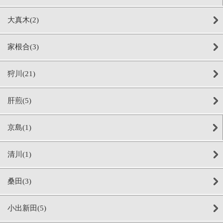
大真木(2)
家根合(3)
狩川(21)
肝煎(5)
京島(1)
清川(1)
桑田(3)
小出新田(5)