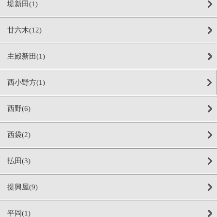
堤新田(1)
廿六木(12)
主殿新田(1)
西小野方(1)
西野(6)
西袋(2)
払田(3)
提興屋(9)
平岡(1)