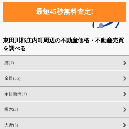
東田川郡庄内町周辺の不動産価格・不動産売買
を調べる
跡(1)
余目(55)
余目新田(1)
榎木(2)
大野(3)