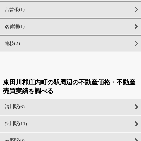
宮曽根(1)
茗荷瀬(1)
連枝(2)
東田川郡庄内町の駅周辺の不動産価格・不動産
売買実績を調べる
清川駅(6)
狩川駅(11)
南野駅(9)