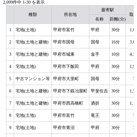
2,099件中
1
-
30
を表示
最寄駅
種類
所在地
取
名称
距離(分)
1
宅地(土地)
甲府市富竹
甲府
30分
1,
2
宅地(土地と建物)
甲府市国母
国母
16分
3,
3
宅地(土地と建物)
甲府市城東
金手
10分
4,
4
宅地(土地)
甲府市下飯田
甲府
30分
1,
5
中古マンション等
甲府市大里町
国母
30分
7
6
宅地(土地と建物)
甲府市下鍛冶屋町
甲斐住吉
30分
1,
7
宅地(土地と建物)
甲府市西高橋町
酒折
30分
1,
8
宅地(土地)
甲府市富竹
竜王
30分
7
9
宅地(土地)
甲府市青沼
甲府
30分
3