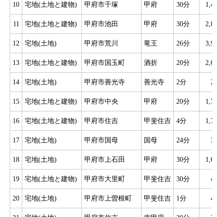
10
宅地(土地と建物)
甲府市千塚
甲府
30分
1,
11
宅地(土地と建物)
甲府市池田
甲府
30分
2,
12
宅地(土地)
甲府市荒川
竜王
26分
3,
13
宅地(土地と建物)
甲府市国玉町
酒折
20分
2,
14
宅地(土地)
甲府市善光寺
善光寺
2分
2
15
宅地(土地と建物)
甲府市中央
甲府
20分
1,
16
宅地(土地と建物)
甲府市住吉
甲斐住吉
4分
1,
17
宅地(土地)
甲府市国母
国母
24分
3
18
宅地(土地)
甲府市上石田
甲府
30分
1,
19
宅地(土地と建物)
甲府市大里町
甲斐住吉
30分
4
20
宅地(土地)
甲府市上曽根町
甲斐住吉
1分
4