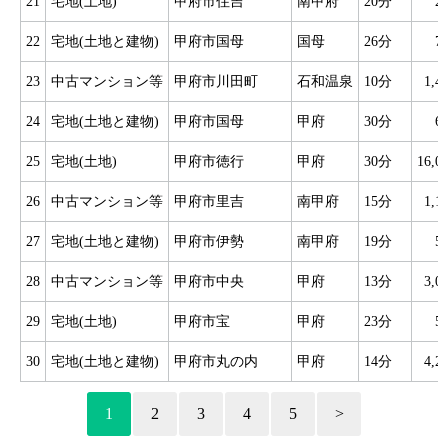
21
宅地(土地)
甲府市住吉
南甲府
20分
2
22
宅地(土地と建物)
甲府市国母
国母
26分
7
23
中古マンション等
甲府市川田町
石和温泉
10分
1,
24
宅地(土地と建物)
甲府市国母
甲府
30分
6
25
宅地(土地)
甲府市徳行
甲府
30分
16,
26
中古マンション等
甲府市里吉
南甲府
15分
1,
27
宅地(土地と建物)
甲府市伊勢
南甲府
19分
5
28
中古マンション等
甲府市中央
甲府
13分
3,
29
宅地(土地)
甲府市宝
甲府
23分
5
30
宅地(土地と建物)
甲府市丸の内
甲府
14分
4,
1
2
3
4
5
>