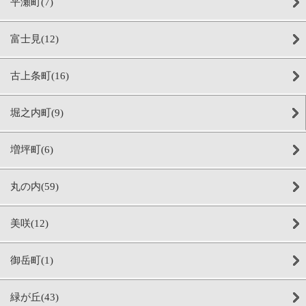
平瀬町(7)
富士見(12)
古上条町(16)
堀之内町(9)
増坪町(6)
丸の内(59)
美咲(12)
御岳町(1)
緑が丘(43)