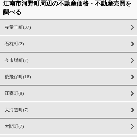
江南市河野町周辺の不動産価格・不動産売買を
調べる
赤童子町(37)
石枕町(2)
今市場町(7)
後飛保町(18)
江森町(9)
大海道町(7)
大間町(7)