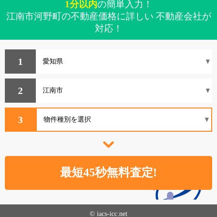
1分以内
の簡単入力！
江南市河野町の不動産価格に詳しい 不動産会社が
対応！
1
2
3
© iacs-icc.net