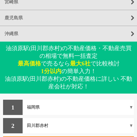
宮崎県
鹿児島県
沖縄県
油須原駅(田川郡赤村)の不動産価格・不動産売買
の相場で無料一括査定
最高価格
で売るなら
最大6社
で比較検討
1分以内
の簡単入力！
油須原駅(田川郡赤村)の不動産価格に詳しい 不動
産会社が対応！
1
2