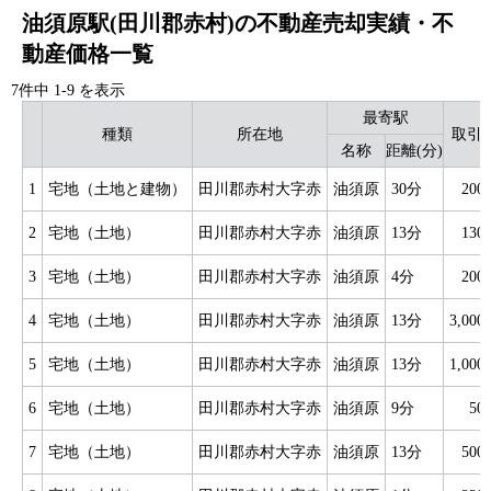
油須原駅(田川郡赤村)の不動産売却実績・不
動産価格一覧
7件中
1
-
9
を表示
最寄駅
種類
所在地
取引
名称
距離(分)
1
宅地（土地と建物）
田川郡赤村大字赤
油須原
30分
20
2
宅地（土地）
田川郡赤村大字赤
油須原
13分
13
3
宅地（土地）
田川郡赤村大字赤
油須原
4分
20
4
宅地（土地）
田川郡赤村大字赤
油須原
13分
3,00
5
宅地（土地）
田川郡赤村大字赤
油須原
13分
1,00
6
宅地（土地）
田川郡赤村大字赤
油須原
9分
5
7
宅地（土地）
田川郡赤村大字赤
油須原
13分
50