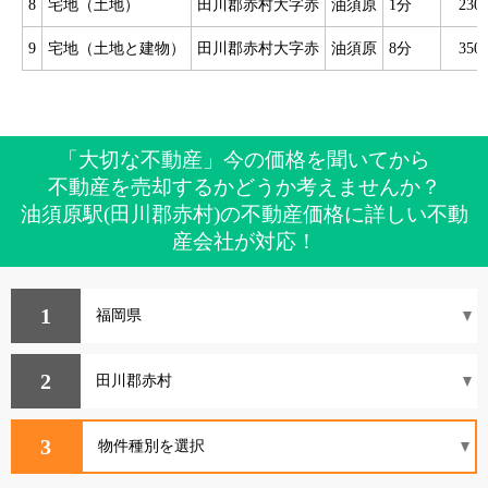
8
宅地（土地）
田川郡赤村大字赤
油須原
1分
23
9
宅地（土地と建物）
田川郡赤村大字赤
油須原
8分
35
「大切な不動産」今の価格を聞いてから
不動産を売却するかどうか考えませんか？
油須原駅(田川郡赤村)の不動産価格に詳しい不動
産会社が対応！
1
2
3