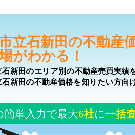
市立石新田の不動産
場がわかる！
立石新田のエリア別の不動産売買実績
立石新田の不動産価格を知りたい方向
の簡単入力で最大
6社
に
一括