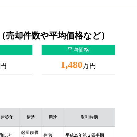
（売却件数や平均価格など）
平均価格
1,480
円
万円
建築年
構造
用途
取引時期
軽量鉄骨
和55年
住宅
平成29年第２四半期