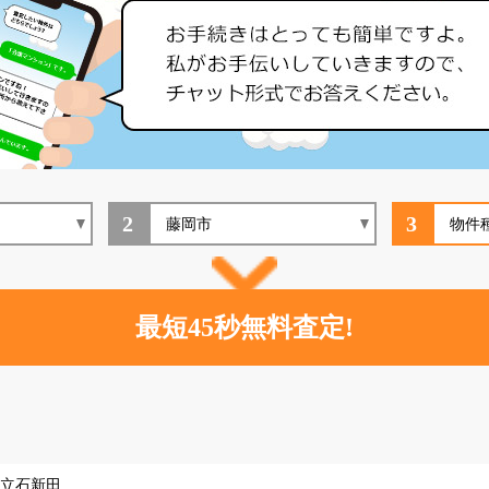
2
3
立石新田