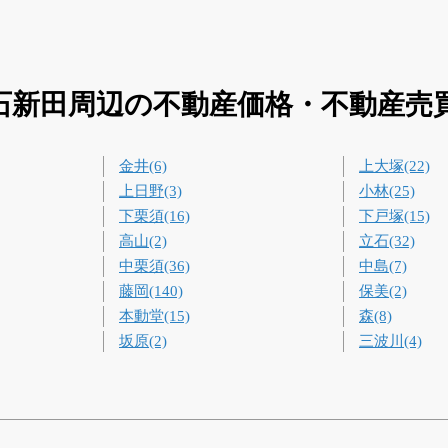
石新田周辺の不動産価格・不動産売
金井(6)
上大塚(22)
上日野(3)
小林(25)
下栗須(16)
下戸塚(15)
高山(2)
立石(32)
中栗須(36)
中島(7)
藤岡(140)
保美(2)
本動堂(15)
森(8)
坂原(2)
三波川(4)