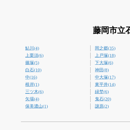
藤岡市立
鮎川(4)
岡之郷(35)
上栗須(6)
上戸塚(18)
篠塚(5)
下大塚(6)
白石(10)
神田(8)
中(16)
中大塚(17)
根岸(1)
東平井(14)
三ツ木(6)
緑埜(6)
矢場(4)
鬼石(20)
保美濃山(1)
譲原(2)