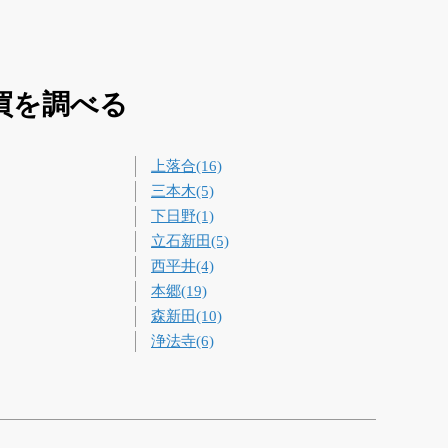
買を調べる
上落合(16)
三本木(5)
下日野(1)
立石新田(5)
西平井(4)
本郷(19)
森新田(10)
浄法寺(6)