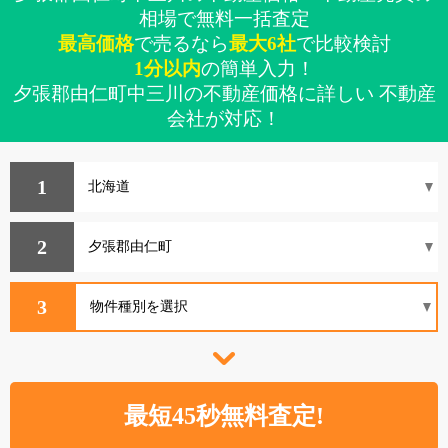
相場で無料一括査定
最高価格
で売るなら
最大6社
で比較検討
1分以内
の簡単入力！
夕張郡由仁町中三川の不動産価格に詳しい 不動産
会社が対応！
1
2
3