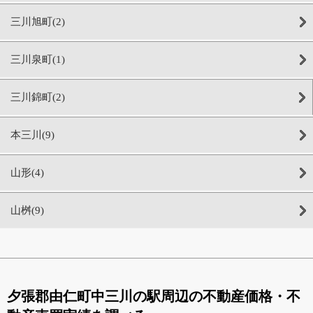
三川旭町(2)
三川泉町(1)
三川錦町(2)
本三川(9)
山形(4)
山桝(9)
夕張郡由仁町中三川の駅周辺の不動産価格・不