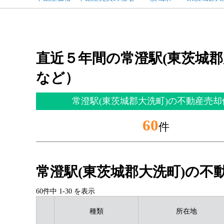
直近５年間の常澄駅(東茨城
など）
常澄駅(東茨城郡大洗町)の不動産売却
60
件
常澄駅(東茨城郡大洗町)の不
60件中
1
-
30
を表示
種類
所在地