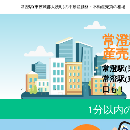
常澄駅(東茨城郡大洗町)の不動産価格・不動産売買の相場
常澄
産売
常澄駅
常澄駅
口も！
1分以内