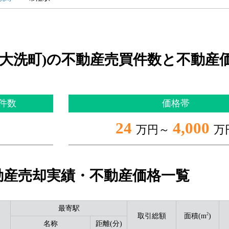
郡大洗町)の不動産売買件数と不動産
件数
価格帯
24
4,000
万円～
万
動産売却実績・不動産価格一覧
最寄駅
2
取引総額
面積(m
)
名称
距離(分)