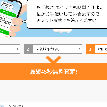
2
3
洗町
常澄駅