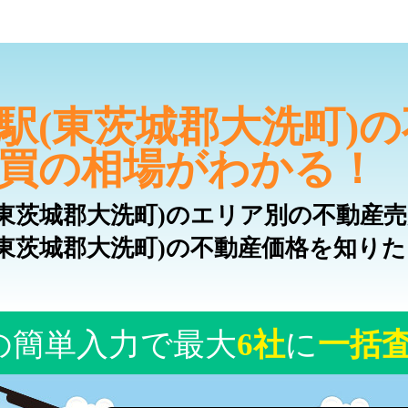
駅(東茨城郡大洗町)
買の相場がわかる！
(東茨城郡大洗町)のエリア別の不動産
(東茨城郡大洗町)の不動産価格を知り
の簡単入力で最大
6社
に
一括