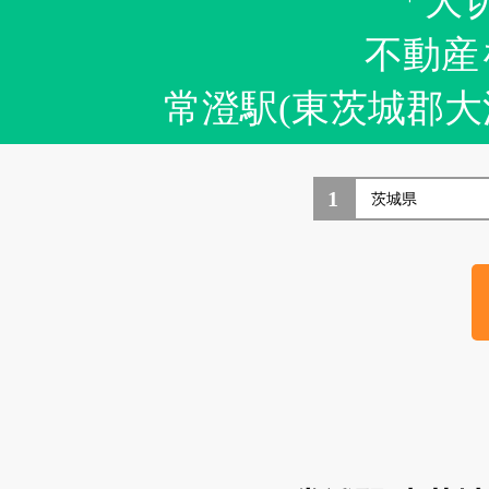
「大
不動産
常澄駅(東茨城郡
1