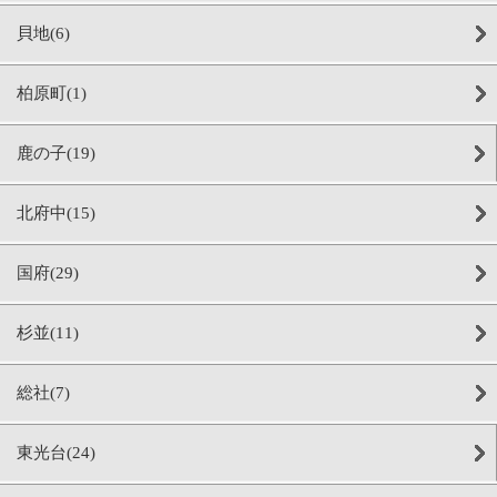
貝地(6)
柏原町(1)
鹿の子(19)
北府中(15)
国府(29)
杉並(11)
総社(7)
東光台(24)