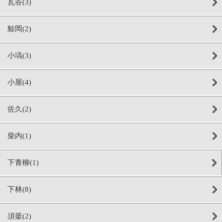
瓦谷(3)
鯨岡(2)
小塙(3)
小屋(4)
佐久(2)
柴内(1)
下青柳(1)
下林(8)
須釜(2)