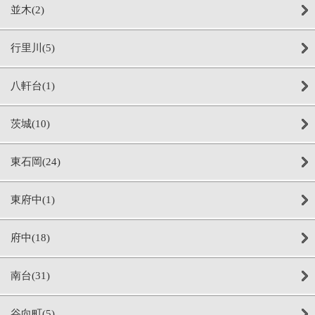
並木(2)
行里川(5)
八軒台(1)
茨城(10)
東石岡(24)
東府中(1)
府中(18)
南台(31)
谷向町(5)