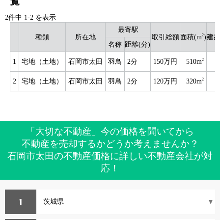
覧
2件中
1
-
2
を表示
最寄駅
2
種類
所在地
取引総額
面積(m
)
建
名称
距離(分)
2
1
宅地（土地）
石岡市太田
羽鳥
2分
150万円
510m
2
2
宅地（土地）
石岡市太田
羽鳥
2分
120万円
320m
「大切な不動産」今の価格を聞いてから
不動産を売却するかどうか考えませんか？
石岡市太田の不動産価格に詳しい不動産会社が対
応！
1