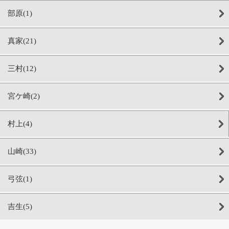
部原(1)
真家(21)
三村(12)
宮ケ崎(2)
村上(4)
山崎(33)
弓弦(1)
吉生(5)