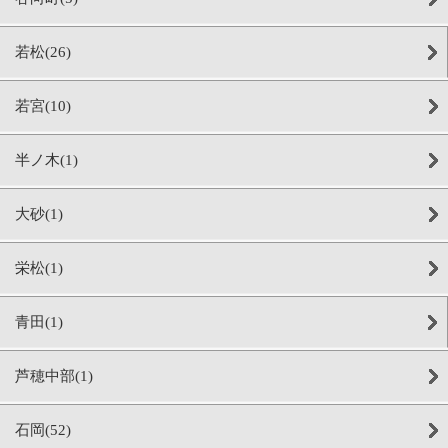
若松(26)
若宮(10)
半ノ木(1)
大砂(1)
栄松(1)
青田(1)
芦穂中部(1)
石岡(52)