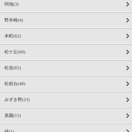
同地(3)
野木崎(4)
本町(62)
松ケ丘(60)
松並(65)
松前台(48)
みずき野(23)
美園(15)
緑(1)