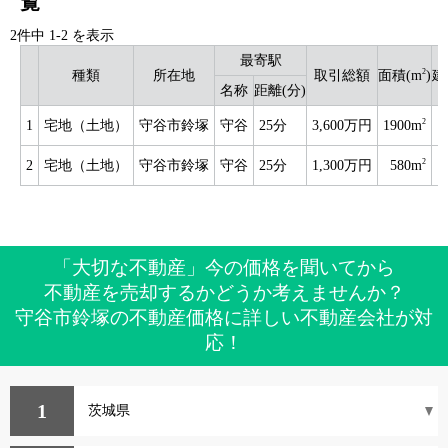
覧
2件中
1
-
2
を表示
最寄駅
2
種類
所在地
取引総額
面積(m
)
建
名称
距離(分)
2
1
宅地（土地）
守谷市鈴塚
守谷
25分
3,600万円
1900m
2
2
宅地（土地）
守谷市鈴塚
守谷
25分
1,300万円
580m
「大切な不動産」今の価格を聞いてから
不動産を売却するかどうか考えませんか？
守谷市鈴塚の不動産価格に詳しい不動産会社が対
応！
1