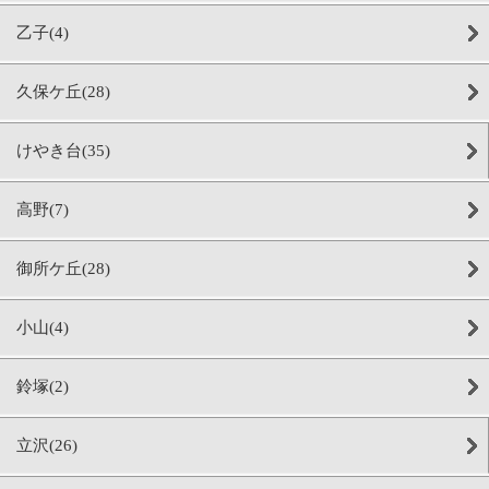
乙子(4)
久保ケ丘(28)
けやき台(35)
高野(7)
御所ケ丘(28)
小山(4)
鈴塚(2)
立沢(26)