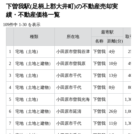
下曽我駅(足柄上郡大井町)の不動産売却実
績・不動産価格一覧
109件中
1
-
30
を表示
最寄駅
種類
所在地
取引
名称
距離(分)
1
宅地（土地）
小田原市曽我谷津
下曽我
4分
25
2
宅地（土地と建物）
小田原市曽我原
下曽我
10分
49
3
宅地（土地）
小田原市千代
下曽我
13分
40
4
宅地（土地と建物）
小田原市千代
下曽我
8分
80
5
宅地（土地）
小田原市曽我光海
下曽我
1,3
6
宅地（土地と建物）
小田原市延清
下曽我
26分
1,0
7
宅地（土地と建物）
小田原市千代
下曽我
11分
1,3