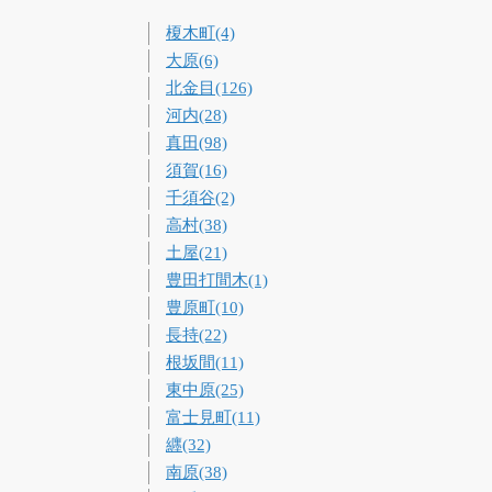
榎木町(4)
大原(6)
北金目(126)
河内(28)
真田(98)
須賀(16)
千須谷(2)
高村(38)
土屋(21)
豊田打間木(1)
豊原町(10)
長持(22)
根坂間(11)
東中原(25)
富士見町(11)
纒(32)
南原(38)