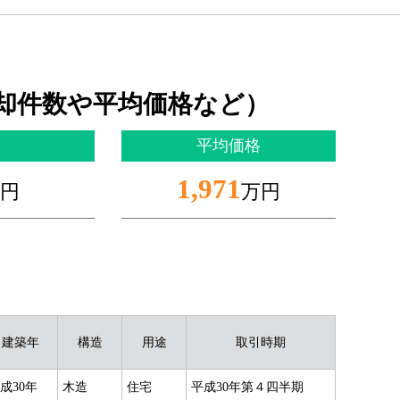
却件数や平均価格など）
平均価格
1,971
円
万円
建築年
構造
用途
取引時期
成30年
木造
住宅
平成30年第４四半期