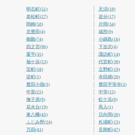
明石町(51)
天沼(18)
老松町(27)
追分(17)
岡崎(58)
片岡(34)
北豊田(4)
城所(9)
御殿(74)
小鍋島(16)
四之宮(96)
下吉沢(4)
菫平(35)
諏訪町(14)
袖ケ浜(53)
代官町(39)
宝町(18)
立野町(19)
堤町(1)
寺田縄(20)
豊田小嶺(3)
豊田平等寺(2)
中里(25)
中堂(15)
撫子原(9)
虹ケ浜(9)
花水台(19)
馬入(1)
東八幡(45)
日向岡(20)
ふじみ野(24)
札場町(15)
万田(41)
見附町(47)