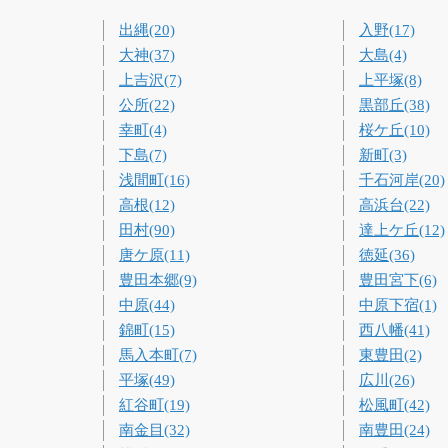
出縄(20)
入野(17)
大神(37)
大島(4)
上吉沢(7)
上平塚(8)
公所(22)
黒部丘(38)
幸町(4)
桜ケ丘(10)
下島(7)
新町(3)
浅間町(16)
千石河岸(20)
高根(12)
高浜台(22)
田村(90)
達上ケ丘(12)
唐ケ原(11)
徳延(36)
豊田本郷(9)
豊田宮下(6)
中原(44)
中原下宿(1)
錦町(15)
西八幡(41)
馬入本町(7)
東豊田(2)
平塚(49)
広川(26)
紅谷町(19)
松風町(42)
南金目(32)
南豊田(24)