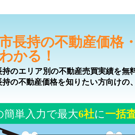
市長持の不動産価格
わかる！
長持のエリア別の不動産売買実績を無
長持の不動産価格を知りたい方向けの
の簡単入力で最大
6社
に
一括