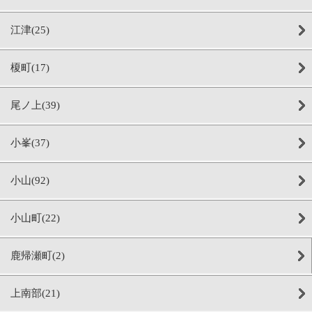
江津(25)
榎町(17)
尾ノ上(39)
小峯(37)
小山(92)
小山町(22)
鹿帰瀬町(2)
上南部(21)