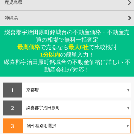
鹿児島県
沖縄県
綴喜郡宇治田原町銘城台の不動産価格・不動産売
買の相場で無料一括査定
最高価格
で売るなら
最大6社
で比較検討
1分以内
の簡単入力！
綴喜郡宇治田原町銘城台の不動産価格に詳しい 不
動産会社が対応！
1
2
3