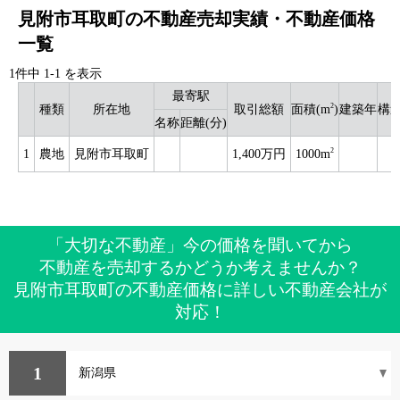
見附市耳取町の不動産売却実績・不動産価格
一覧
1件中
1
-
1
を表示
最寄駅
2
種類
所在地
取引総額
面積(m
)
建築年
構
名称
距離(分)
2
1
農地
見附市耳取町
1,400万円
1000m
「大切な不動産」今の価格を聞いてから
不動産を売却するかどうか考えませんか？
見附市耳取町の不動産価格に詳しい不動産会社が
対応！
1