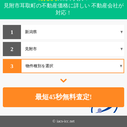
見附市耳取町の不動産価格に詳しい 不動産会社が
対応！
1
2
3
© iacs-icc.net