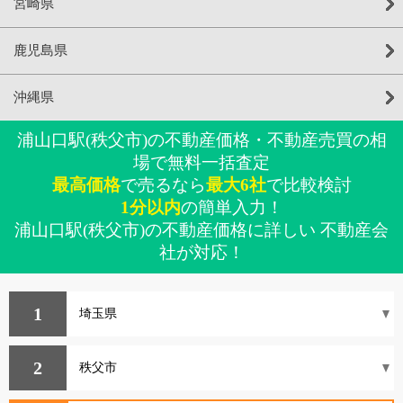
宮崎県
鹿児島県
沖縄県
浦山口駅(秩父市)の不動産価格・不動産売買の相
場で無料一括査定
最高価格
で売るなら
最大6社
で比較検討
1分以内
の簡単入力！
浦山口駅(秩父市)の不動産価格に詳しい 不動産会
社が対応！
1
2