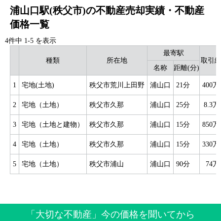
浦山口駅(秩父市)の不動産売却実績・不動産
価格一覧
4件中
1
-
5
を表示
最寄駅
種類
所在地
取引
名称
距離(分)
1
宅地(土地)
秩父市荒川上田野
浦山口
21分
400
2
宅地（土地）
秩父市久那
浦山口
25分
8.3
3
宅地（土地と建物）
秩父市久那
浦山口
15分
850
4
宅地（土地）
秩父市久那
浦山口
15分
330
5
宅地（土地）
秩父市浦山
浦山口
90分
74
「大切な不動産」今の価格を聞いてから