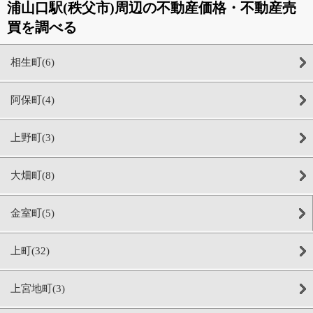
浦山口駅(秩父市)周辺の不動産価格・不動産売
買を調べる
相生町(6)
阿保町(4)
上野町(3)
大畑町(8)
金室町(5)
上町(32)
上宮地町(3)