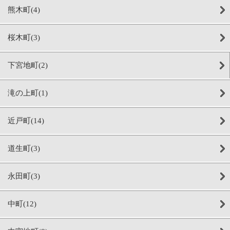
熊木町(4)
桜木町(3)
下宮地町(2)
滝の上町(1)
近戸町(14)
道生町(3)
永田町(3)
中町(12)