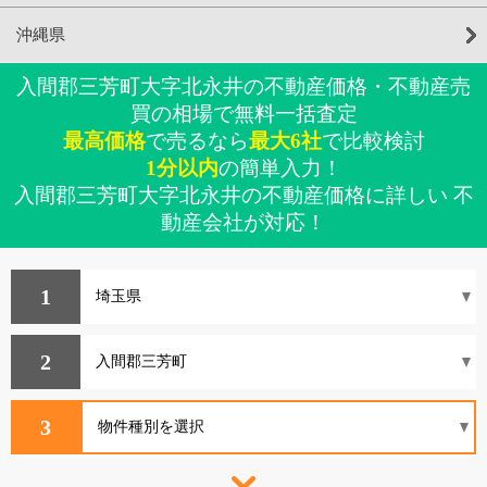
沖縄県
入間郡三芳町大字北永井の不動産価格・不動産売
買の相場で無料一括査定
最高価格
で売るなら
最大6社
で比較検討
1分以内
の簡単入力！
入間郡三芳町大字北永井の不動産価格に詳しい 不
動産会社が対応！
1
2
3