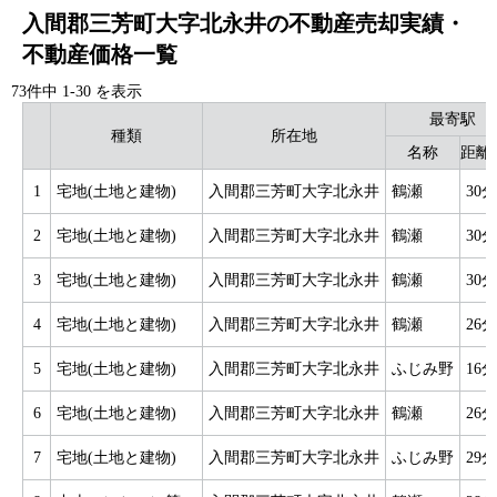
入間郡三芳町大字北永井の不動産売却実績・
不動産価格一覧
73件中
1
-
30
を表示
最寄駅
種類
所在地
名称
距離(
1
宅地(土地と建物)
入間郡三芳町大字北永井
鶴瀬
30分
2
宅地(土地と建物)
入間郡三芳町大字北永井
鶴瀬
30分
3
宅地(土地と建物)
入間郡三芳町大字北永井
鶴瀬
30分
4
宅地(土地と建物)
入間郡三芳町大字北永井
鶴瀬
26分
5
宅地(土地と建物)
入間郡三芳町大字北永井
ふじみ野
16分
6
宅地(土地と建物)
入間郡三芳町大字北永井
鶴瀬
26分
7
宅地(土地と建物)
入間郡三芳町大字北永井
ふじみ野
29分