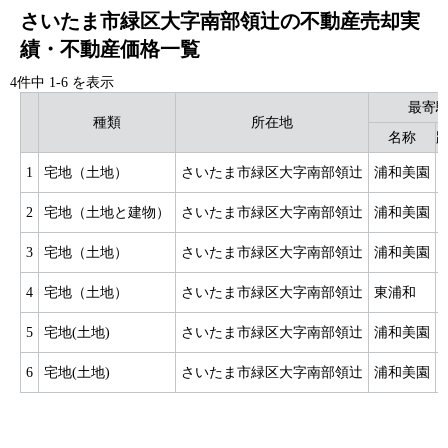
さいたま市緑区大字南部領辻の不動産売却実
績・不動産価格一覧
4件中
1
-
6
を表示
最寄
種類
所在地
名称
距
1
宅地（土地）
さいたま市緑区大字南部領辻
浦和美園
2
宅地（土地と建物）
さいたま市緑区大字南部領辻
浦和美園
3
宅地（土地）
さいたま市緑区大字南部領辻
浦和美園
4
宅地（土地）
さいたま市緑区大字南部領辻
東浦和
5
宅地(土地)
さいたま市緑区大字南部領辻
浦和美園
6
宅地(土地)
さいたま市緑区大字南部領辻
浦和美園