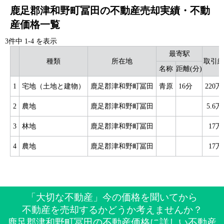
鹿足郡津和野町冨田の不動産売却実績・不動
産価格一覧
3件中
1
-
4
を表示
最寄駅
種類
所在地
取引
名称
距離(分)
1
宅地（土地と建物）
鹿足郡津和野町冨田
青原
16分
220
2
農地
鹿足郡津和野町冨田
5.6
3
林地
鹿足郡津和野町冨田
17
4
農地
鹿足郡津和野町冨田
17
「大切な不動産」今の価格を聞いてから
不動産を売却するかどうか考えませんか？
鹿足郡津和野町冨田の不動産価格に詳しい不動産