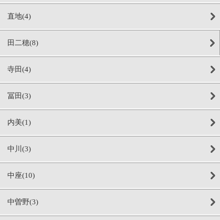
直地(4)
田二穂(8)
寺田(4)
冨田(3)
内美(1)
中川(3)
中座(10)
中曽野(3)