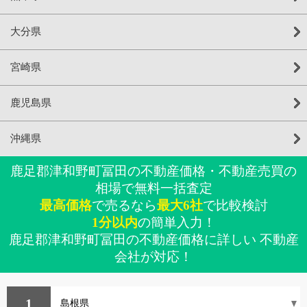
大分県
宮崎県
鹿児島県
沖縄県
鹿足郡津和野町冨田の不動産価格・不動産売買の
相場で無料一括査定
最高価格
で売るなら
最大6社
で比較検討
1分以内
の簡単入力！
鹿足郡津和野町冨田の不動産価格に詳しい 不動産
会社が対応！
1