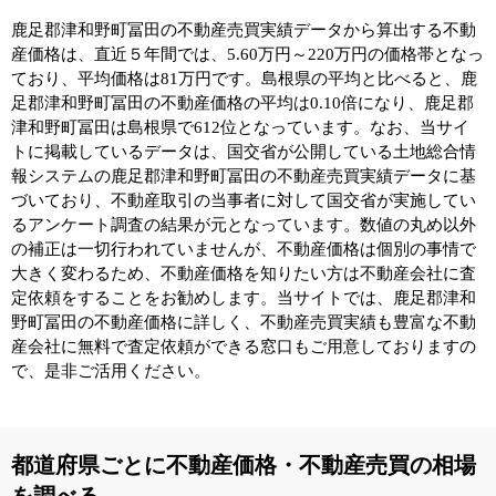
鹿足郡津和野町冨田の不動産売買実績データから算出する不動
産価格は、直近５年間では、5.60万円～220万円の価格帯となっ
ており、平均価格は81万円です。島根県の平均と比べると、鹿
足郡津和野町冨田の不動産価格の平均は0.10倍になり、鹿足郡
津和野町冨田は島根県で612位となっています。なお、当サイ
トに掲載しているデータは、国交省が公開している土地総合情
報システムの鹿足郡津和野町冨田の不動産売買実績データに基
づいており、不動産取引の当事者に対して国交省が実施してい
るアンケート調査の結果が元となっています。数値の丸め以外
の補正は一切行われていませんが、不動産価格は個別の事情で
大きく変わるため、不動産価格を知りたい方は不動産会社に査
定依頼をすることをお勧めします。当サイトでは、鹿足郡津和
野町冨田の不動産価格に詳しく、不動産売買実績も豊富な不動
産会社に無料で査定依頼ができる窓口もご用意しておりますの
で、是非ご活用ください。
都道府県ごとに不動産価格・不動産売買の相場
を調べる