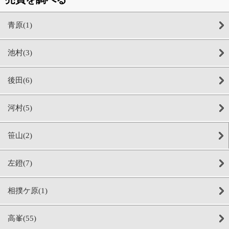
青原(1)
池村(3)
後田(6)
河村(5)
笹山(2)
左鐙(7)
相撲ケ原(1)
高峯(55)