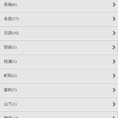
長福(6)
名賀(27)
日原(16)
部栄(1)
枕瀬(1)
町田(2)
森村(7)
山下(1)